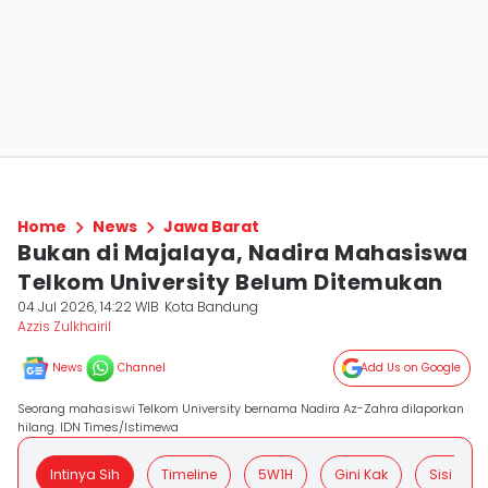
Home
News
Jawa Barat
Bukan di Majalaya, Nadira Mahasiswa
Telkom University Belum Ditemukan
04 Jul 2026, 14:22 WIB
Kota Bandung
Azzis Zulkhairil
News
Channel
Add Us on Google
Seorang mahasiswi Telkom University bernama Nadira Az-Zahra dilaporkan
hilang. IDN Times/Istimewa
Intinya Sih
Timeline
5W1H
Gini Kak
Sisi Posit