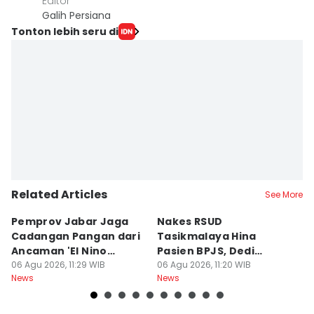
Editor
Galih Persiana
Tonton lebih seru di
Related Articles
See More
Pemprov Jabar Jaga
Nakes RSUD
S
Cadangan Pangan dari
Tasikmalaya Hina
T
Ancaman 'El Nino
Pasien BPJS, Dedi
C
Godzilla'
06 Agu 2026, 11:29 WIB
Mulyadi Minta Disanksi
06 Agu 2026, 11:20 WIB
K
06
News
News
Ne