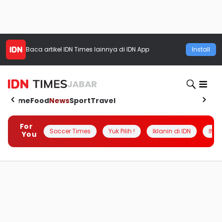
Baca artikel
IDN Times
lainnya di IDN App
Install
JABAR
Home
Food
News
Sport
Travel
For
Soccer Times
Yuk Pilih !
Iklanin di IDN
INSI
You