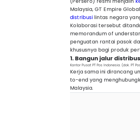
(Persero) resmi menjalin
k
Malaysia, GT Empire Glob
distribusi
lintas negara yang
Kolaborasi tersebut dita
memorandum of understand
penguatan rantai pasok dan
khususnya bagi produk per
1. Bangun jalur distribu
Kantor Pusat PT Pos Indonesia. (dok. PT Po
Kerja sama ini dirancang u
to-end yang menghubungka
Malaysia.