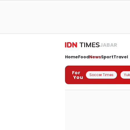
JABAR
Home
Food
News
Sport
Travel
For
Soccer Times
Yuk 
You