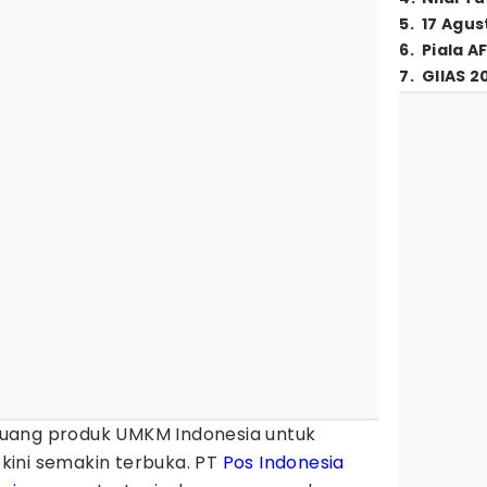
5
.
17 Agus
6
.
Piala A
7
.
GIIAS 2
luang produk UMKM Indonesia untuk
ini semakin terbuka. PT
Pos Indonesia