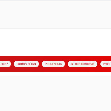
Pilih !
Iklanin di IDN
INSIDENESIA
#LokalBerdaya
Profi