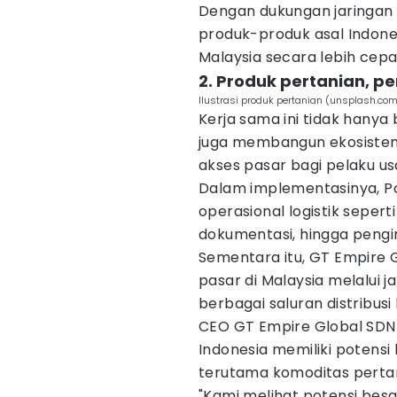
Dengan dukungan jaringan lo
produk-produk asal Indone
Malaysia secara lebih cepat
2. Produk pertanian, p
Ilustrasi produk pertanian (unsplash.co
Kerja sama ini tidak hanya
juga membangun ekosist
akses pasar bagi pelaku us
Dalam implementasinya, P
operasional logistik seperti
dokumentasi, hingga pengiri
Sementara itu, GT Empire
pasar di Malaysia melalui j
berbagai saluran distribusi 
CEO GT Empire Global SDN B
Indonesia memiliki potensi
terutama komoditas pertan
"Kami melihat potensi besa