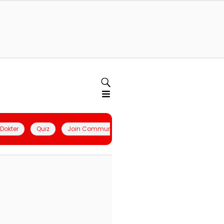
l Dokter
Quiz
Join Community