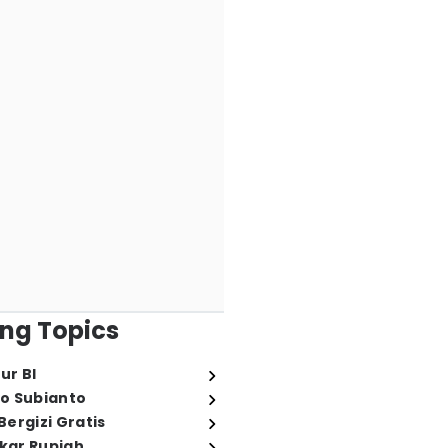
ng Topics
ur BI
o Subianto
ergizi Gratis
ukar Rupiah