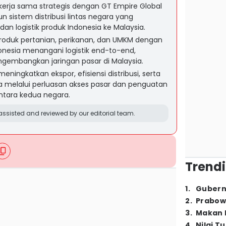
 kerja sama strategis dengan GT Empire Global
sistem distribusi lintas negara yang
an logistik produk Indonesia ke Malaysia.
 produk pertanian, perikanan, dan UMKM dengan
nesia menangani logistik end-to-end,
embangkan jaringan pasar di Malaysia.
eningkatkan ekspor, efisiensi distribusi, serta
a melalui perluasan akses pasar dan penguatan
tara kedua negara.
ssisted and reviewed by our editorial team.
Trendi
1
.
Gubern
2
.
Prabow
3
.
Makan B
4
.
Nilai T