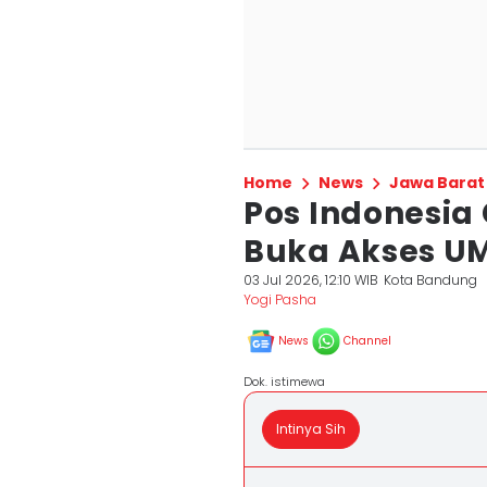
Home
News
Jawa Barat
Pos Indonesia
Buka Akses U
03 Jul 2026, 12:10 WIB
Kota Bandung
Yogi Pasha
News
Channel
Dok. istimewa
Intinya Sih