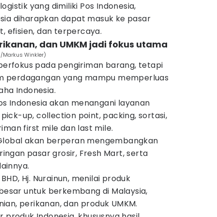
gistik yang dimiliki Pos Indonesia,
sia diharapkan dapat masuk ke pasar
, efisien, dan terpercaya.
erikanan, dan UMKM jadi fokus utama
m/Markus Winkler)
 berfokus pada pengiriman barang, tetapi
em perdagangan yang mampu memperluas
aha Indonesia.
os Indonesia akan menangani layanan
 pick-up, collection point, packing, sortasi,
man first mile dan last mile.
 Global akan berperan mengembangkan
aringan pasar grosir, Fresh Mart, serta
lainnya.
HD, Hj. Nurainun, menilai produk
 besar untuk berkembang di Malaysia,
ian, perikanan, dan produk UMKM.
r produk Indonesia, khususnya hasil