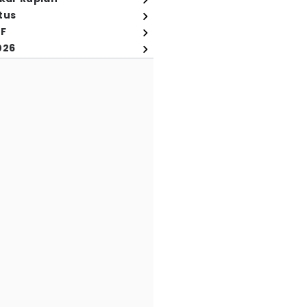
tus
FF
026