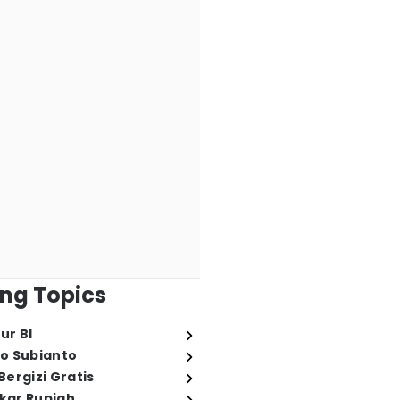
ng Topics
ur BI
o Subianto
ergizi Gratis
ukar Rupiah