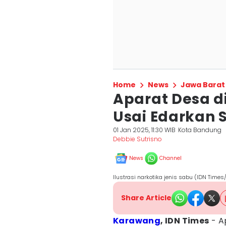
Home
News
Jawa Barat
Aparat Desa d
Usai Edarkan
01 Jan 2025, 11:30 WIB
Kota Bandung
Debbie Sutrisno
News
Channel
Ilustrasi narkotika jenis sabu (IDN Tim
Share Article
Karawang
, IDN Times
- A