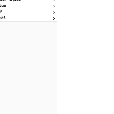
tus
FF
026