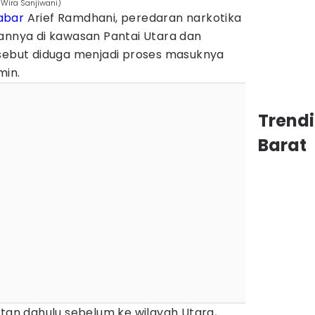
/Wira Sanjiwani)
abar
Arief Ramdhani, peredaran narkotika
lannya di kawasan Pantai Utara dan
rsebut diduga menjadi proses masuknya
in.
Trend
Barat
atan dahulu sebelum ke wilayah Utara,