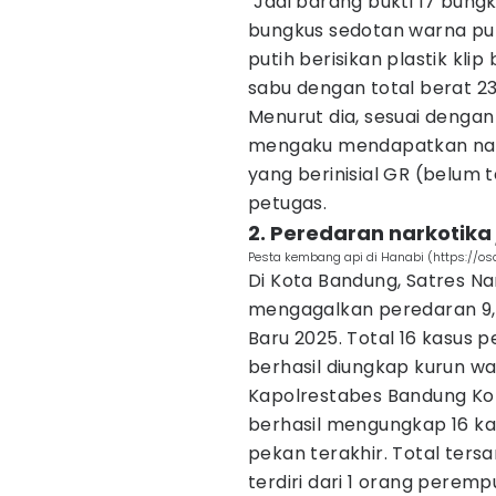
"Jadi barang bukti 17 bun
bungkus sedotan warna pu
putih berisikan plastik klip 
sabu dengan total berat 23
Menurut dia, sesuai dengan
mengaku mendapatkan nark
yang berinisial GR (belum 
petugas.
2. Peredaran narkotika
Pesta kembang api di Hanabi (https://o
Di Kota Bandung, Satres N
mengagalkan peredaran 9,7
Baru 2025. Total 16 kasus 
berhasil diungkap kurun wa
Kapolrestabes Bandung Ko
berhasil mengungkap 16 k
pekan terakhir. Total ter
terdiri dari 1 orang perempu