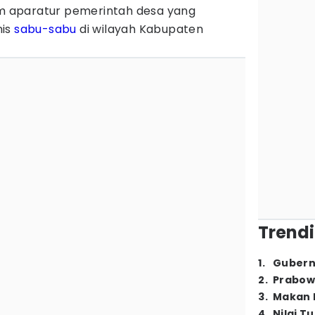
 aparatur pemerintah desa yang
nis
sabu-sabu
di wilayah Kabupaten
Trendi
1
.
Gubern
2
.
Prabow
3
.
Makan B
4
.
Nilai T