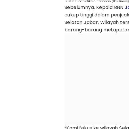
Ilustrasi narkotika di Tabanan (IDNTimes
Sebelumnya, Kepala BNN
J
cukup tinggi dalam penjua
Selatan Jabar. Wilayah te
barang-barang metapetam
“Kami fokus ke wilayah Sel