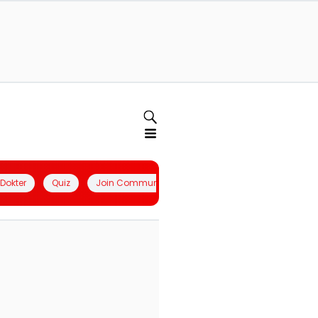
l Dokter
Quiz
Join Community