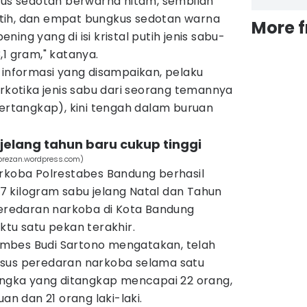
gkus sedotan berwarna hitam, sembilan
tih, dan empat bungkus sedotan warna
More 
bening yang di isi kristal putih jenis sabu-
,1 gram," katanya.
 informasi yang disampaikan, pelaku
otika jenis sabu dari seorang temannya
tertangkap), kini tengah dalam buruan
 jelang tahun baru cukup tinggi
sorezan.wordpress.com)
arkoba Polrestabes Bandung berhasil
 kilogram sabu jelang Natal dan Tahun
peredaran narkoba di Kota Bandung
ktu satu pekan terakhir.
mbes Budi Sartono mengatakan, telah
asus peredaran narkoba selama satu
sangka yang ditangkap mencapai 22 orang,
an dan 21 orang laki-laki.