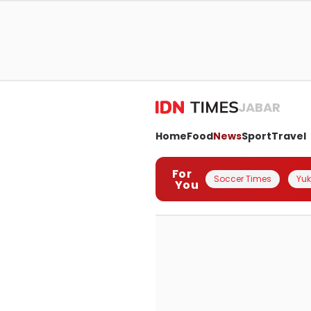
JABAR
Home
Food
News
Sport
Travel
For
Soccer Times
Yuk 
You