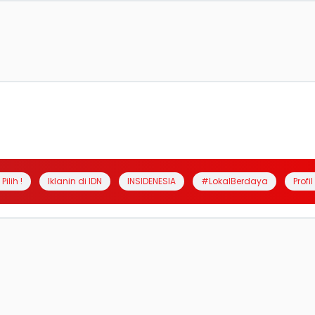
Pilih !
Iklanin di IDN
INSIDENESIA
#LokalBerdaya
Profi