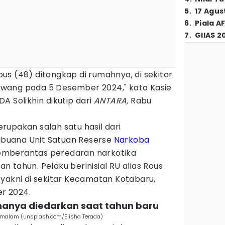
5
.
17 Agus
6
.
Piala A
7
.
GIIAS 2
Rous (48) ditangkap di rumahnya, di sekitar
wang pada 5 Desember 2024," kata Kasie
A Solikhin dikutip dari
ANTARA,
Rabu
upakan salah satu hasil dari
buana Unit Satuan Reserse
Narkoba
emberantas peredaran narkotika
 tahun. Pelaku berinisial RU alias Rous
yakni di sekitar Kecamatan Kotabaru,
r 2024.
nanya diedarkan saat tahun baru
it malam (unsplash.com/Elisha Terada)