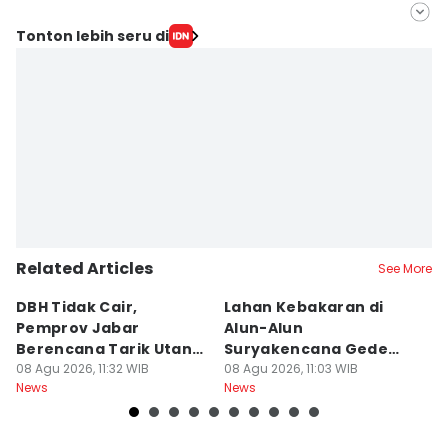
Editor
Tonton lebih seru di
Yogi Pasha
Editor
Debbie Sutrisno
Related Articles
See More
DBH Tidak Cair,
Lahan Kebakaran di
I
Pemprov Jabar
Alun-Alun
K
Berencana Tarik Utang
Suryakencana Gede
M
Rp3,4 Triliun
08 Agu 2026, 11:32 WIB
Pangrango Capai 1
08 Agu 2026, 11:03 WIB
08
News
News
Ne
Hektare