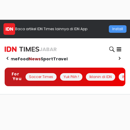
Baca artikel
IDN Times
lainnya di IDN App
Install
JABAR
Home
Food
News
Sport
Travel
For
Soccer Times
Yuk Pilih !
Iklanin di IDN
INSI
You