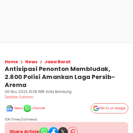
Home
News
Jawa Barat
Antisipasi Penonton Membludak,
2.600 Polisi Amankan Laga Persib-
Arema
06 Nov 2023, 16:38 WIB
Kota Bandung
Debbie Sutrisno
News
Channel
Add Us on Google
IDN Times/Istimewa
Share Article