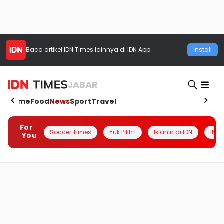
Baca artikel
IDN Times
lainnya di IDN App
Install
JABAR
Home
Food
News
Sport
Travel
For
Soccer Times
Yuk Pilih !
Iklanin di IDN
INSI
You