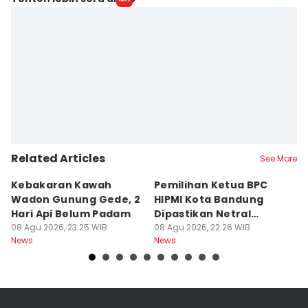
Yogi Pasha
Editor
Azzis Zulkhairil
Related Articles
See More
Kebakaran Kawah
Pemilihan Ketua BPC
T
Wadon Gunung Gede, 2
HIPMI Kota Bandung
J
Hari Api Belum Padam
Dipastikan Netral
S
08 Agu 2026, 23:25 WIB
Tanpa Tekanan
08 Agu 2026, 22:26 WIB
M
08
News
News
Ne