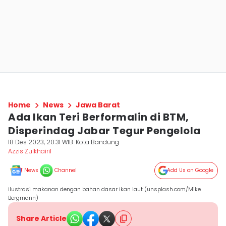
Home
News
Jawa Barat
Ada Ikan Teri Berformalin di BTM,
Disperindag Jabar Tegur Pengelola
18 Des 2023, 20:31 WIB
Kota Bandung
Azzis Zulkhairil
News
Channel
Add Us on Google
ilustrasi makanan dengan bahan dasar ikan laut (unsplash.com/Mike
Bergmann)
Share Article