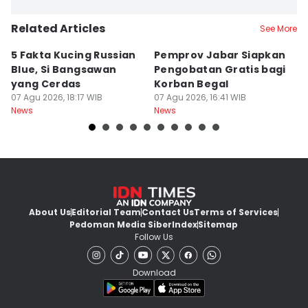
Related Articles
See More
5 Fakta Kucing Russian
Pemprov Jabar Siapkan
K
Blue, Si Bangsawan
Pengobatan Gratis bagi
S
yang Cerdas
Korban Begal
M
07 Agu 2026, 18:17 WIB
07 Agu 2026, 16:41 WIB
R
07
News
News
Ne
About Us
Editorial Team
Contact Us
Terms of Services
Pedoman Media Siber
Index
Sitemap
Follow Us
Download