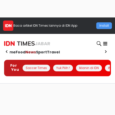
Baca artikel
IDN Times
lainnya di IDN App
Install
JABAR
Home
Food
News
Sport
Travel
For
Soccer Times
Yuk Pilih !
Iklanin di IDN
INSI
You