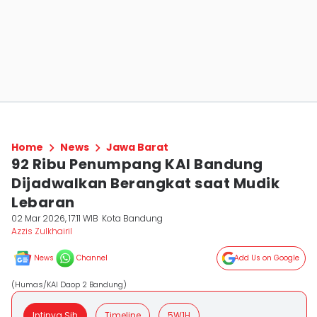
Home
News
Jawa Barat
92 Ribu Penumpang KAI Bandung
Dijadwalkan Berangkat saat Mudik
Lebaran
02 Mar 2026, 17:11 WIB
Kota Bandung
Azzis Zulkhairil
News
Channel
Add Us on Google
(Humas/KAI Daop 2 Bandung)
Intinya Sih
Timeline
5W1H