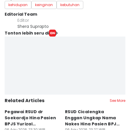
kehidupan
keinginan
kebutuhan
Editorial Team
Editor
Shera Suprapto
Tonton lebih seru di
Related Articles
See More
Pegawai RSUD dr
RSUD Cicalengka
P
Soekardjo Hina Pasien
Enggan Ungkap Nama
M
BPJS Yurizal
Nakes Hina Pasien BPJS
D
06 Agu 2026, 23:30 WIB
06 Agu 2026, 23:27 WIB
06