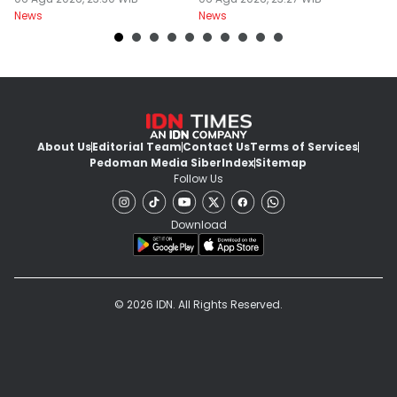
Mengundurkan Diri
Yurizal
T
News
News
Ne
About Us
Editorial Team
Contact Us
Terms of Services
Pedoman Media Siber
Index
Sitemap
Follow Us
Download
© 2026 IDN. All Rights Reserved.