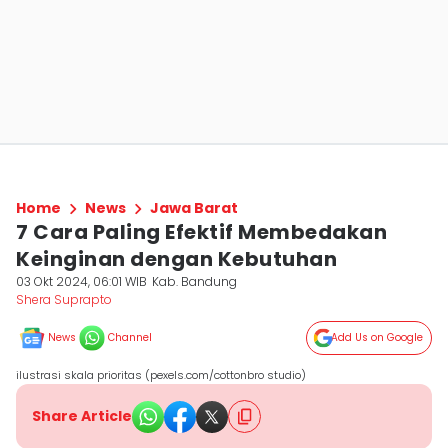
Home
News
Jawa Barat
7 Cara Paling Efektif Membedakan
Keinginan dengan Kebutuhan
03 Okt 2024, 06:01 WIB
Kab. Bandung
Shera Suprapto
News
Channel
Add Us on Google
ilustrasi skala prioritas (pexels.com/cottonbro studio)
Share Article