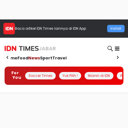
Baca artikel
IDN Times
lainnya di IDN App
Install
JABAR
Home
Food
News
Sport
Travel
For
Soccer Times
Yuk Pilih !
Iklanin di IDN
INSI
You