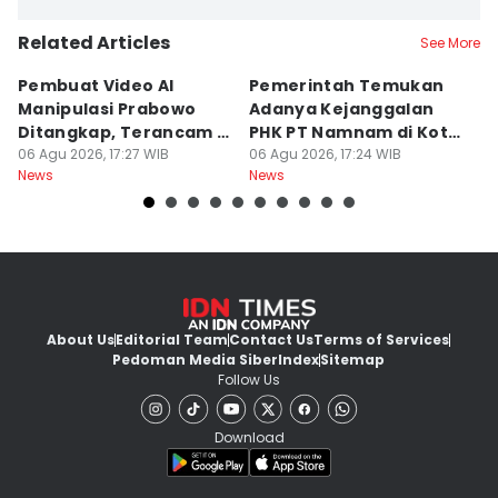
Related Articles
See More
Pembuat Video AI
Pemerintah Temukan
Wa
Manipulasi Prabowo
Adanya Kejanggalan
D
Ditangkap, Terancam 12
PHK PT Namnam di Kota
S
Tahun Bui
06 Agu 2026, 17:27 WIB
Cimahi
06 Agu 2026, 17:24 WIB
06
News
News
Ne
About Us
Editorial Team
Contact Us
Terms of Services
Pedoman Media Siber
Index
Sitemap
Follow Us
Download