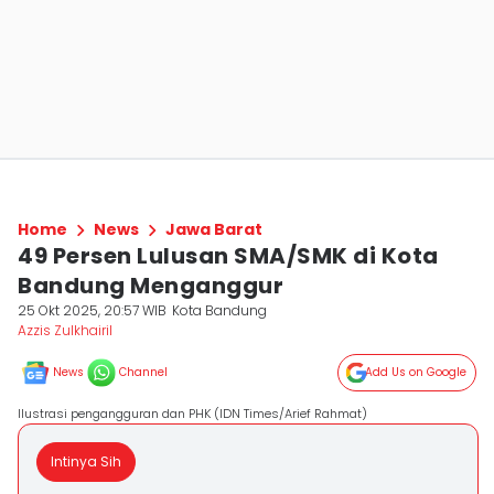
Home
News
Jawa Barat
49 Persen Lulusan SMA/SMK di Kota
Bandung Menganggur
25 Okt 2025, 20:57 WIB
Kota Bandung
Azzis Zulkhairil
News
Channel
Add Us on Google
Ilustrasi pengangguran dan PHK (IDN Times/Arief Rahmat)
Intinya Sih