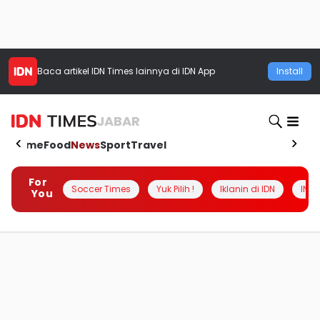
Baca artikel
IDN Times
lainnya di IDN App
Install
JABAR
Home
Food
News
Sport
Travel
For
Soccer Times
Yuk Pilih !
Iklanin di IDN
INSI
You