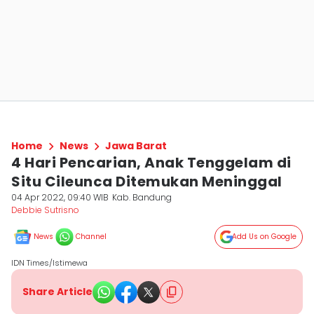
Home
News
Jawa Barat
4 Hari Pencarian, Anak Tenggelam di
Situ Cileunca Ditemukan Meninggal
04 Apr 2022, 09:40 WIB
Kab. Bandung
Debbie Sutrisno
News
Channel
Add Us on Google
IDN Times/Istimewa
Share Article