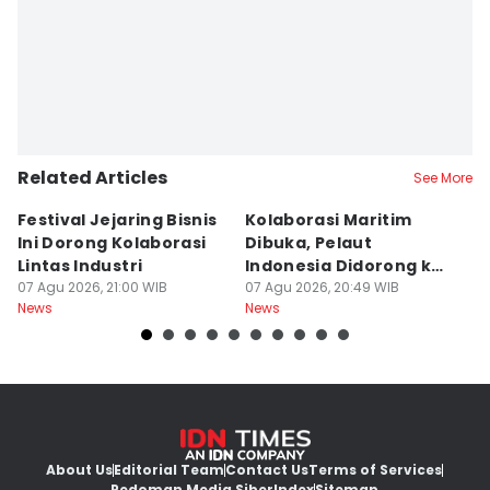
Debbie Sutrisno
Related Articles
See More
Festival Jejaring Bisnis
Kolaborasi Maritim
M
Ini Dorong Kolaborasi
Dibuka, Pelaut
D
Lintas Industri
Indonesia Didorong ke
J
07 Agu 2026, 21:00 WIB
Pasar Global
07 Agu 2026, 20:49 WIB
07
News
News
Ne
About Us
Editorial Team
Contact Us
Terms of Services
Pedoman Media Siber
Index
Sitemap