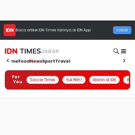
Baca artikel
IDN Times
lainnya di IDN App
Install
JABAR
Home
Food
News
Sport
Travel
For
Soccer Times
Yuk Pilih !
Iklanin di IDN
INSI
You