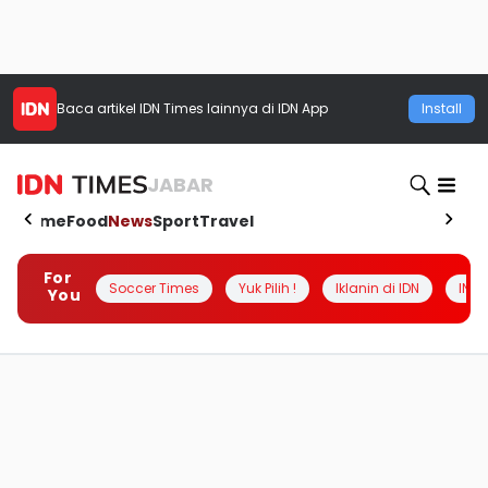
Baca artikel
IDN Times
lainnya di IDN App
Install
JABAR
Home
Food
News
Sport
Travel
For
Soccer Times
Yuk Pilih !
Iklanin di IDN
INSI
You