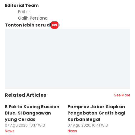
Editorial Team
Editor
Galih Persiana
Tonton lebih seru di
Related Articles
See More
5 Fakta Kucing Russian
Pemprov Jabar Siapkan
K
Blue, Si Bangsawan
Pengobatan Gratis bagi
S
yang Cerdas
Korban Begal
M
07 Agu 2026, 18:17 WIB
07 Agu 2026, 16:41 WIB
R
07
News
News
Ne