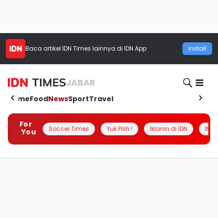
Baca artikel
IDN Times
lainnya di IDN App
Install
JABAR
Home
Food
News
Sport
Travel
For
Soccer Times
Yuk Pilih !
Iklanin di IDN
INSI
You