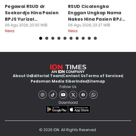
Pegawai RSUD dr
RSUD Cicalengka
P
Soekardjo Hina Pasien
Enggan Ungkap Nama
M
BPJS Yurizal
Nakes Hina Pasien BPJS
D
Mengundurkan Diri
06 Agu 2026, 23:30 WIB
Yurizal
06 Agu 2026, 23:27 WIB
T
06
News
News
Ne
About Us
Editorial Team
Contact Us
Terms of Services
Pedoman Media Siber
Index
Sitemap
Follow Us
Download
© 2026 IDN. All Rights Reserved.