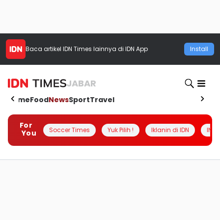
Baca artikel
IDN Times
lainnya di IDN App
Install
JABAR
Home
Food
News
Sport
Travel
For
Soccer Times
Yuk Pilih !
Iklanin di IDN
INSI
You