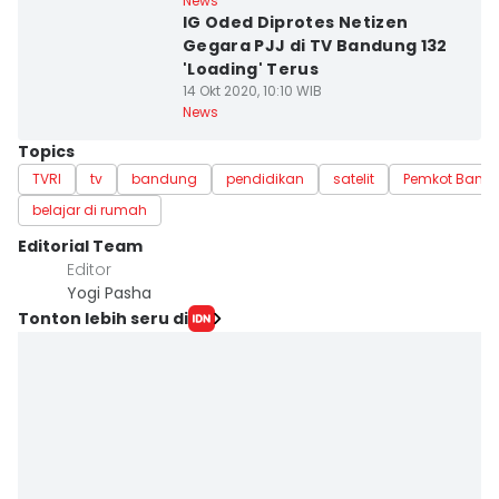
News
IG Oded Diprotes Netizen
Gegara PJJ di TV Bandung 132
'Loading' Terus
14 Okt 2020, 10:10 WIB
News
Topics
TVRI
tv
bandung
pendidikan
satelit
Pemkot Band
belajar di rumah
Editorial Team
Editor
Yogi Pasha
Tonton lebih seru di