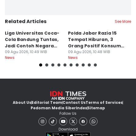
Related Articles
See More
Liga Universitas Coca-
Polda Jabar Razia 15
T
Cola Bandung Tuntas,
Tempat Hiburan, 3
B
Jadi Contoh Negara
Orang Positif Konsumsi
P
Lain
09 Agu 2026, 10:49 WIB
Narkoba
09 Agu 2026, 10:48 WIB
09
News
News
Ne
About Us
Editorial Team
Contact Us
Terms of Services
Pedoman Media Siber
Index
Sitemap
Follow Us
Download