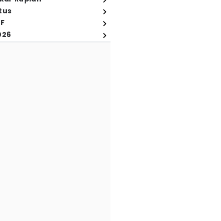
tus
FF
026