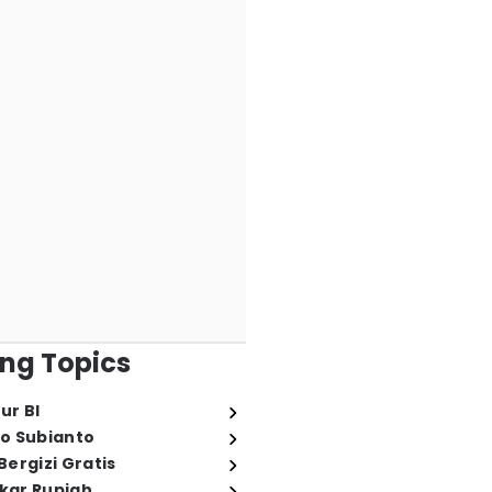
ng Topics
ur BI
o Subianto
ergizi Gratis
ukar Rupiah