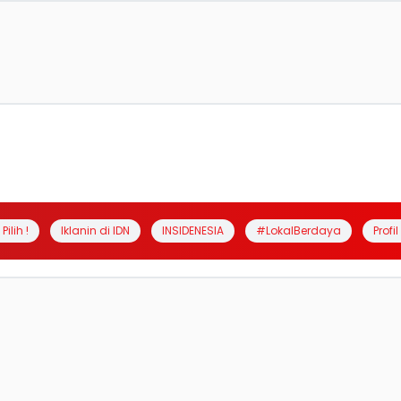
Pilih !
Iklanin di IDN
INSIDENESIA
#LokalBerdaya
Profi