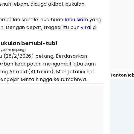
enuh lebam, diduga akibat pukulan
 persoalan sepele: dua buah
labu siam
yang
un. Dengan cepat, tragedi itu pun
viral
di
ukulan bertubi-tubi
ay.com/kaipong)
u (28/2/2026) petang. Berdasarkan
korban kedapatan mengambil labu siam
jang Ahmad (41 tahun). Mengetahui hal
Tonton leb
mengejar Minta hingga ke rumahnya.