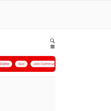
l Dokter
Quiz
Join Community