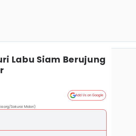
uri Labu Siam Berujung
r
Add Us on Google
a.org/Sakurai Midori)