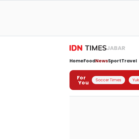
JABAR
Home
Food
News
Sport
Travel
For
Soccer Times
Yuk 
You