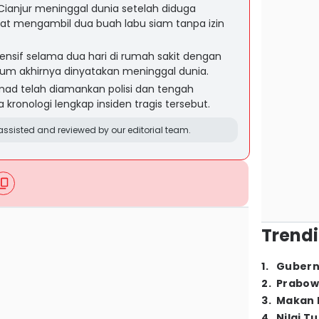
i Cianjur meninggal dunia setelah diduga
bat mengambil dua buah labu siam tanpa izin
ensif selama dua hari di rumah sakit dengan
lum akhirnya dinyatakan meninggal dunia.
ad telah diamankan polisi dan tengah
ta kronologi lengkap insiden tragis tersebut.
ssisted and reviewed by our editorial team.
Trendi
1
.
Gubern
2
.
Prabow
3
.
Makan B
4
.
Nilai T