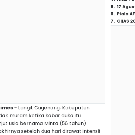
5
.
17 Agus
6
.
Piala A
7
.
GIIAS 2
Times -
Langit Cugenang, Kabupaten
k muram ketika kabar duka itu
njut usia bernama Minta (56 tahun)
irnya setelah dua hari dirawat intensif