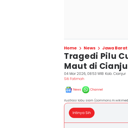
Home
News
Jawa Barat
Tragedi Pilu C
Maut di Cianju
04 Mar 2026, 08:53 WIB
Kab. Cianjur
Siti Fatimah
News
Channel
ilustrasi labu siam (commons.m.wikimedi
Intinya Sih