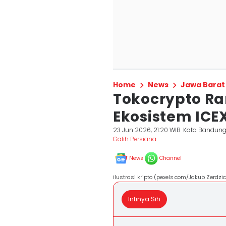
Home
News
Jawa Barat
Tokocrypto R
Ekosistem ICE
23 Jun 2026, 21:20 WIB
Kota Bandun
Galih Persiana
News
Channel
ilustrasi kripto (pexels.com/Jakub Zerdzic
Intinya Sih