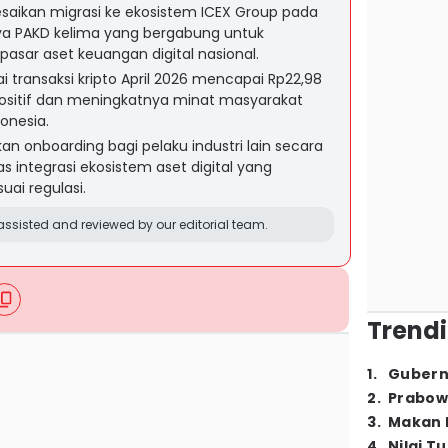
saikan migrasi ke ekosistem ICEX Group pada
nya PAKD kelima yang bergabung untuk
pasar aset keuangan digital nasional.
 transaksi kripto April 2026 mencapai Rp22,98
positif dan meningkatnya minat masyarakat
donesia.
n onboarding bagi pelaku industri lain secara
integrasi ekosistem aset digital yang
uai regulasi.
ssisted and reviewed by our editorial team.
Trendi
1
.
Gubern
2
.
Prabow
3
.
Makan B
4
.
Nilai T