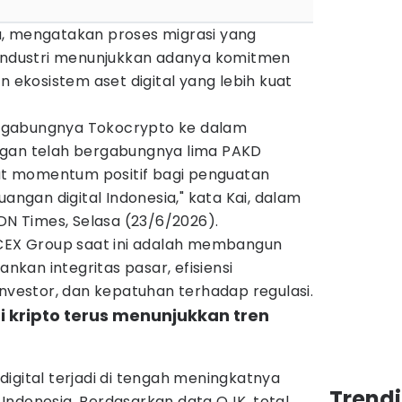
, mengatakan proses migrasi yang
 industri menunjukkan adanya komitmen
kosistem aset digital yang lebih kuat
rgabungnya Tokocrypto ke dalam
ngan telah bergabungnya lima PAKD
hat momentum positif bagi penguatan
uangan digital Indonesia," kata Kai, dalam
IDN Times, Selasa (23/6/2026).
ICEX Group saat ini adalah membangun
kan integritas pasar, efisiensi
investor, dan kepatuhan terhadap regulasi.
i kripto terus menunjukkan tren
igital terjadi di tengah meningkatnya
Trend
di Indonesia. Berdasarkan data OJK, total