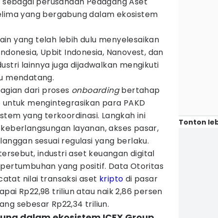
sebagai perusahaan Pedagang Aset
kelima yang bergabung dalam ekosistem
in yang telah lebih dulu menyelesaikan
Indonesia, Upbit Indonesia, Nanovest, dan
ustri lainnya juga dijadwalkan mengikuti
tu mendatang.
bagian dari proses
onboarding
bertahap
p untuk mengintegrasikan para PAKD
istem yang terkoordinasi. Langkah ini
Tonton leb
 keberlangsungan layanan, akses pasar,
langgan sesuai regulasi yang berlaku.
tersebut, industri aset keuangan digital
pertumbuhan yang positif. Data Otoritas
tat nilai transaksi aset
kripto
di pasar
pai Rp22,98 triliun atau naik 2,86 persen
ng sebesar Rp22,34 triliun.
abung dalam ekosistem ICEX Group