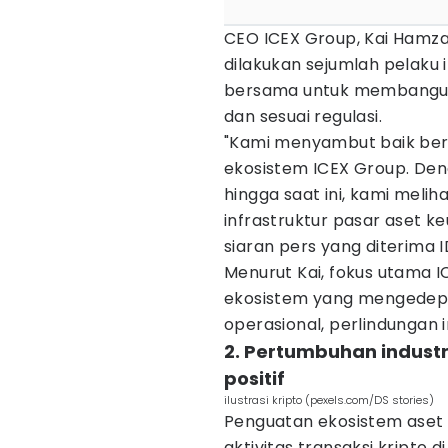
CEO ICEX Group, Kai Hamza
dilakukan sejumlah pelaku
bersama untuk membangun e
dan sesuai regulasi.
"Kami menyambut baik be
ekosistem ICEX Group. De
hingga saat ini, kami meli
infrastruktur pasar aset ke
siaran pers yang diterima 
Menurut Kai, fokus utama 
ekosistem yang mengedepan
operasional, perlindungan 
2. Pertumbuhan industr
positif
ilustrasi kripto (pexels.com/DS stories)
Penguatan ekosistem aset d
aktivitas transaksi kripto 