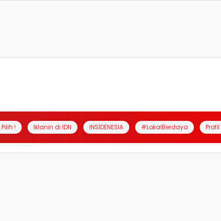
Pilih !
Iklanin di IDN
INSIDENESIA
#LokalBerdaya
Profi