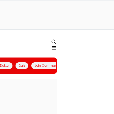
l Dokter
Quiz
Join Community