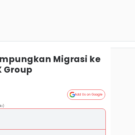
ampungkan Migrasi ke
X Group
g
Add Us on Google
ki)