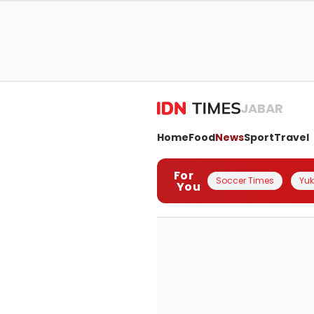
JABAR
Home
Food
News
Sport
Travel
For
Soccer Times
Yuk 
You