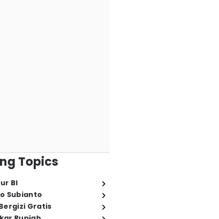
ng Topics
ur BI
o Subianto
ergizi Gratis
ukar Rupiah