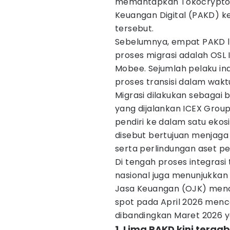
memantapkan Tokocrypto 
Keuangan Digital (PAKD) 
tersebut.
Sebelumnya, empat PAKD la
proses migrasi adalah OSL 
Mobee. Sejumlah pelaku ind
proses transisi dalam wak
Migrasi dilakukan sebagai 
yang dijalankan ICEX Grou
pendiri ke dalam satu ekos
disebut bertujuan menjaga
serta perlindungan aset pe
Di tengah proses integrasi 
nasional juga menunjukkan 
Jasa Keuangan (OJK) menca
spot pada April 2026 menca
dibandingkan Maret 2026 ya
1. Lima PAKD kini terg