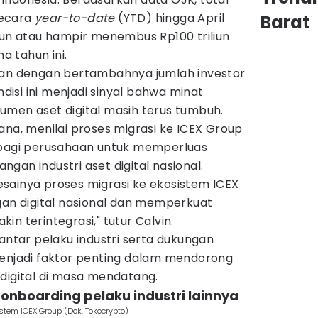
 secara
year-to-date
(YTD) hingga April
Barat
iun atau hampir menembus Rp100 triliun
 tahun ini.
lan dengan bertambahnya jumlah investor
ndisi ini menjadi sinyal bahwa minat
umen aset digital masih terus tumbuh.
ana, menilai proses migrasi ke ICEX Group
 bagi perusahaan untuk memperluas
gan industri aset digital nasional.
sainya proses migrasi ke ekosistem ICEX
gan digital nasional dan memperkuat
n terintegrasi," tutur Calvin.
 antar pelaku industri serta dukungan
menjadi faktor penting dalam mendorong
digital di masa mendatang.
 onboarding pelaku industri lainnya
tem ICEX Group (Dok. Tokocrypto)