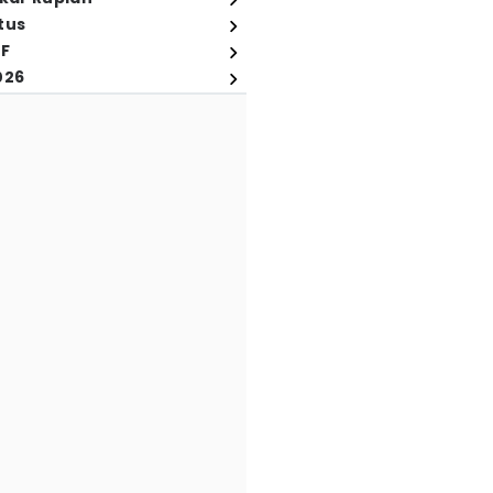
tus
FF
026