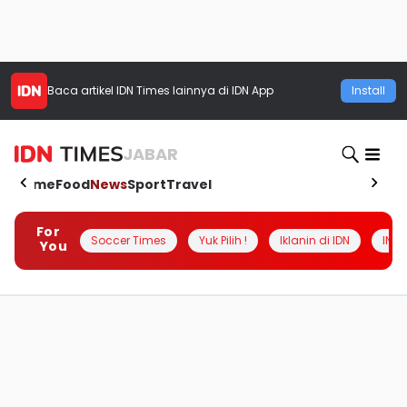
Baca artikel
IDN Times
lainnya di IDN App
Install
JABAR
Home
Food
News
Sport
Travel
For
Soccer Times
Yuk Pilih !
Iklanin di IDN
INSI
You