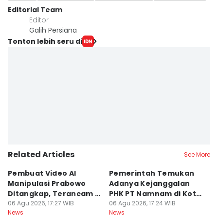
Editorial Team
Editor
Galih Persiana
Tonton lebih seru di
Related Articles
See More
Pembuat Video AI
Pemerintah Temukan
Wa
Manipulasi Prabowo
Adanya Kejanggalan
D
Ditangkap, Terancam 12
PHK PT Namnam di Kota
S
Tahun Bui
06 Agu 2026, 17:27 WIB
Cimahi
06 Agu 2026, 17:24 WIB
06
News
News
Ne