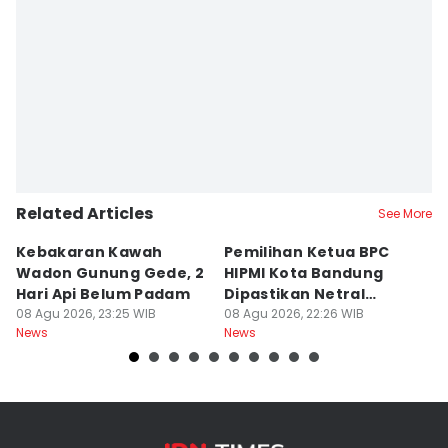
Related Articles
See More
Kebakaran Kawah
Pemilihan Ketua BPC
T
Wadon Gunung Gede, 2
HIPMI Kota Bandung
J
Hari Api Belum Padam
Dipastikan Netral
S
08 Agu 2026, 23:25 WIB
Tanpa Tekanan
08 Agu 2026, 22:26 WIB
M
08
News
News
Ne