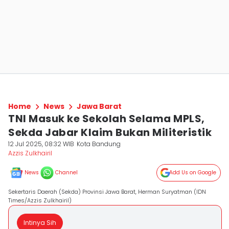
Home
News
Jawa Barat
TNI Masuk ke Sekolah Selama MPLS,
Sekda Jabar Klaim Bukan Militeristik
12 Jul 2025, 08:32 WIB
Kota Bandung
Azzis Zulkhairil
News
Channel
Add Us on Google
Sekertaris Daerah (Sekda) Provinsi Jawa Barat, Herman Suryatman (IDN
Times/Azzis Zulkhairil)
Intinya Sih