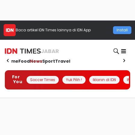
Baca artikel
IDN Times
lainnya di IDN App
Install
JABAR
Home
Food
News
Sport
Travel
For
Soccer Times
Yuk Pilih !
Iklanin di IDN
INSI
You