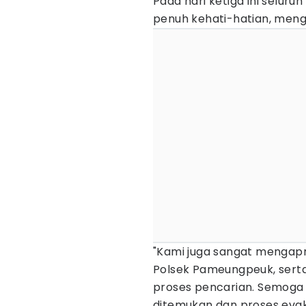
Pada hari ketiga ini selur
penuh kehati-hatian, meng
"Kami juga sangat mengapre
Polsek Pameungpeuk, sert
proses pencarian. Semoga 
ditemukan dan proses evak