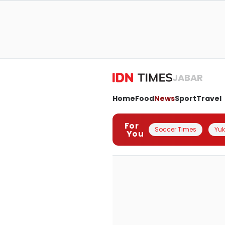
JABAR
Home
Food
News
Sport
Travel
For
Soccer Times
Yuk 
You