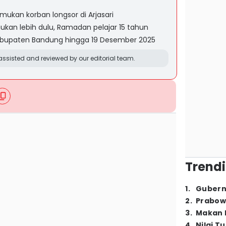
mukan korban longsor di Arjasari
ukan lebih dulu, Ramadan pelajar 15 tahun
abupaten Bandung hingga 19 Desember 2025
ssisted and reviewed by our editorial team.
Trendi
1
.
Gubern
2
.
Prabow
3
.
Makan B
4
.
Nilai T