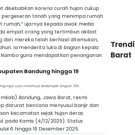
but disebabkan karena curah hujan cukup
n pergeseran tanah yang menimpa rumah
t rumah,” ujarnya kepada awak media.
a empat orang yang tertimbun akibat
ng dari mereka telah berhasil ditemukan,
Trend
ahun. Ia menderita luka di bagian kepala
Barat
 RS Nambo guna mendapatkan penanganan
bupaten Bandung hingga 19
engungsi usai rumahnya terdampak longsor. IDN
mkab) Bandung, Jawa Barat, resmi
p darurat bencana menyusul banjir dan
san kecamatan sejak hujan deras
t pada Kamis (4/12/2025). Status
ulai 6 hingga 19 Desember 2025.