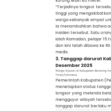
kurang lebih 80 meter.
“Terjadinya longsor terse
tinggi yang mengakibatka
warga sebanyak empat uni
Ia menambahkan bahwa ad
insiden tersebut. Satu ora
ialah Ramadan, pelajar 15 t
dan kini telah dibawa ke
medis.
3. Tanggap darurat Ka
Desember 2025
Warga Arjasari di Kabupaten Bandung m
Times/Istimewa
Pemerintah Kabupaten (Pe
menetapkan status tangga
longsor yang melanda bela
mengguyur wilayah tersebu
tanggap darurat berlaku m