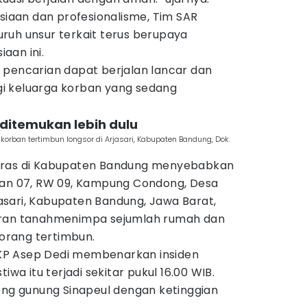
aan dan profesionalisme, Tim SAR
ruh unsur terkait terus berupaya
aan ini.
 pencarian dapat berjalan lancar dan
i keluarga korban yang sedang
 ditemukan lebih dulu
rban tertimbun longsor di Arjasari, Kabupaten Bandung, Dok.
eras di Kabupaten Bandung menyebabkan
dan 07, RW 09, Kampung Condong, Desa
sari, Kabupaten Bandung, Jawa Barat,
oran tanahmenimpa sejumlah rumah dan
rang tertimbun.
KP Asep Dedi membenarkan insiden
iwa itu terjadi sekitar pukul 16.00 WIB.
eng gunung Sinapeul dengan ketinggian