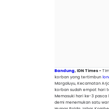
Bandung
, IDN Times -
TIm
korban yang tertimbun
lon
Margaluyu, Kecamatan Arja
korban sudah empat hari t
Memasuki hari ke-3 pasca k
demi menemukan satu warg
Humas Polda Jabar Kombe