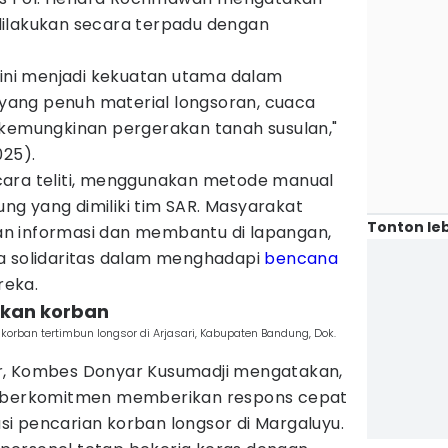
dilakukan secara terpadu dengan
 ini menjadi kekuatan utama dalam
ang penuh material longsoran, cuaca
 kemungkinan pergerakan tanah susulan,"
025).
 secara teliti, menggunakan metode manual
g yang dimiliki tim SAR. Masyarakat
Tonton leb
n informasi dan membantu di lapangan,
a solidaritas dalam menghadapi
bencana
reka.
ukan korban
rban tertimbun longsor di Arjasari, Kabupaten Bandung, Dok.
r, Kombes Donyar Kusumadji mengatakan,
t berkomitmen memberikan respons cepat
i pencarian korban longsor di Margaluyu.