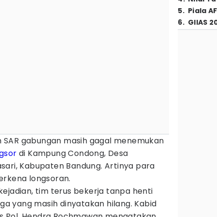
5
.
Piala A
6
.
GIIAS 2
 SAR gabungan masih gagal menemukan
gsor
di Kampung Condong, Desa
sari, Kabupaten Bandung. Artinya para
erkena longsoran.
ejadian, tim terus bekerja tanpa henti
a yang masih dinyatakan hilang. Kabid
s Pol. Hendra Rochmawan mengatakan