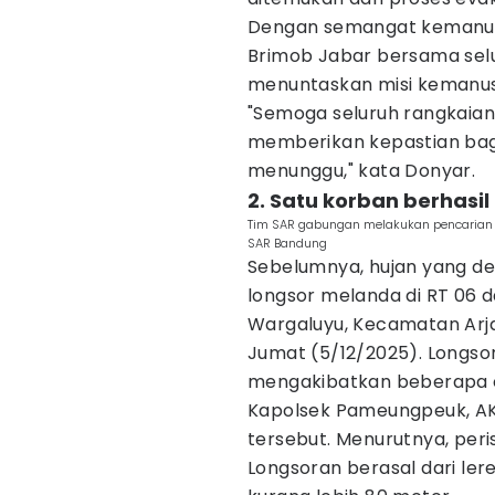
Dengan semangat kemanusi
Brimob Jabar bersama selu
menuntaskan misi kemanusi
"Semoga seluruh rangkaian
memberikan kepastian bag
menunggu," kata Donyar.
2. Satu korban berhasil
Tim SAR gabungan melakukan pencarian ko
SAR Bandung
Sebelumnya, hujan yang d
longsor melanda di RT 06 
Wargaluyu, Kecamatan Arja
Jumat (5/12/2025). Longs
mengakibatkan beberapa o
Kapolsek Pameungpeuk, A
tersebut. Menurutnya, perist
Longsoran berasal dari ler