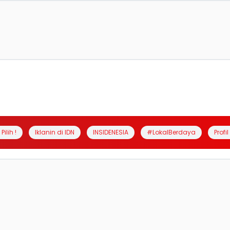
Pilih !
Iklanin di IDN
INSIDENESIA
#LokalBerdaya
Profi