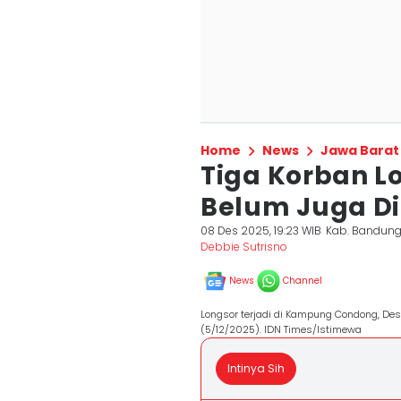
Home
News
Jawa Barat
Tiga Korban Lo
Belum Juga D
08 Des 2025, 19:23 WIB
Kab. Bandun
Debbie Sutrisno
News
Channel
Longsor terjadi di Kampung Condong, De
(5/12/2025). IDN Times/Istimewa
Intinya Sih