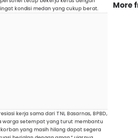
uh personel tetap bekerja keras dengan
More 
ingat kondisi medan yang cukup berat.
siasi kerja sama dari TNI, Basarnas, BPBD,
a warga setempat yang turut membantu
korban yang masih hilang dapat segera
uasi berjalan dengan aman.” ujarnya.