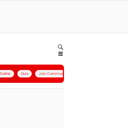
l Dokter
Quiz
Join Community