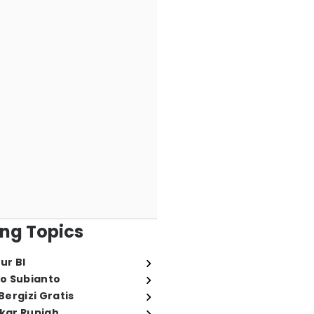
ng Topics
ur BI
o Subianto
ergizi Gratis
ukar Rupiah