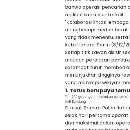
bahwa operasi pencarian 
melibatkan unsur terkait.
"Kolaborasi lintas lembaga
menghadapi medan berat y
yang tidak menentu, serta
kata Hendra, Senin (8/12/2
Setiap titik rawan disisir
maupun peralatan pendukun
setempat turut memberika
menunjukkan tingginya ras
yang menimpa wilayah me
1. Terus berupaya tem
Tim SAR gabungan melakukan pencarian ko
SAR Bandung
Dansat Brimob Polda Jaba
sejak hari pertama apara
dan maksimal dalam operas