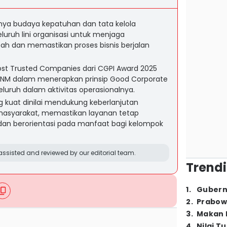
ya budaya kepatuhan dan tata kelola
luruh lini organisasi untuk menjaga
ah dan memastikan proses bisnis berjalan
st Trusted Companies dari CGPI Award 2025
i PNM dalam menerapkan prinsip Good Corporate
uruh dalam aktivitas operasionalnya.
g kuat dinilai mendukung keberlanjutan
syarakat, memastikan layanan tetap
 dan berorientasi pada manfaat bagi kelompok
ssisted and reviewed by our editorial team.
Trendi
1
.
Gubern
2
.
Prabow
3
.
Makan B
4
.
Nilai T