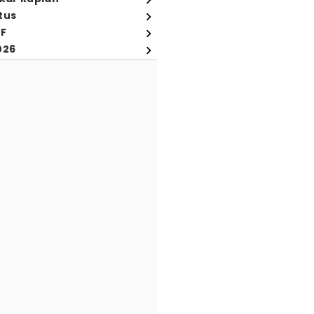
tus
FF
026