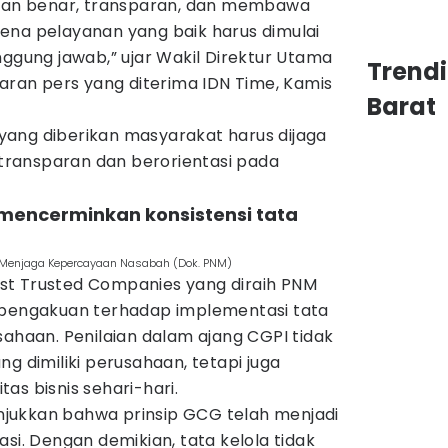
ngan benar, transparan, dan membawa
ena pelayanan yang baik harus dimulai
nggung jawab,” ujar Wakil Direktur Utama
Trend
iaran pers yang diterima IDN Time, Kamis
Barat
ang diberikan masyarakat harus dijaga
g transparan dan berorientasi pada
 mencerminkan konsistensi tata
ci Menjaga Kepercayaan Nasabah (Dok. PNM)
st Trusted Companies yang diraih PNM
 pengakuan terhadap implementasi tata
sahaan. Penilaian dalam ajang CGPI tidak
g dimiliki perusahaan, tetapi juga
as bisnis sehari-hari.
jukkan bahwa prinsip GCG telah menjadi
si. Dengan demikian, tata kelola tidak