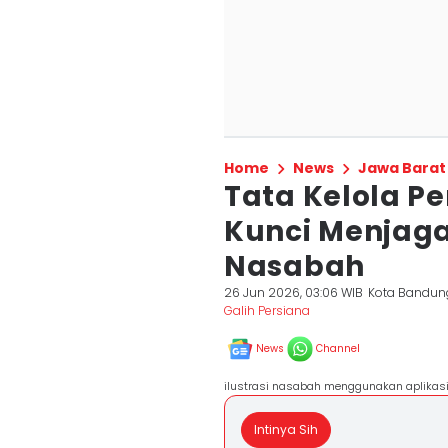
Home
News
Jawa Barat
Tata Kelola Pe
Kunci Menjag
Nasabah
26 Jun 2026, 03:06 WIB
Kota Bandun
Galih Persiana
News
Channel
ilustrasi nasabah menggunakan aplikasi 
Intinya Sih