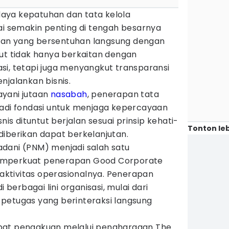
aya kepatuhan dan tata kelola
lai semakin penting di tengah besarnya
an yang bersentuhan langsung dengan
but tidak hanya berkaitan dengan
si, tetapi juga menyangkut transparansi
njalankan bisnis.
ayani jutaan
nasabah
, penerapan tata
jadi fondasi untuk menjaga kepercayaan
nis dituntut berjalan sesuai prinsip kehati-
Tonton leb
diberikan dapat berkelanjutan.
dani (PNM) menjadi salah satu
emperkuat penerapan Good Corporate
ktivitas operasionalnya. Penerapan
i berbagai lini organisasi, mulai dari
petugas yang berinteraksi langsung
pat pengakuan melalui penghargaan The