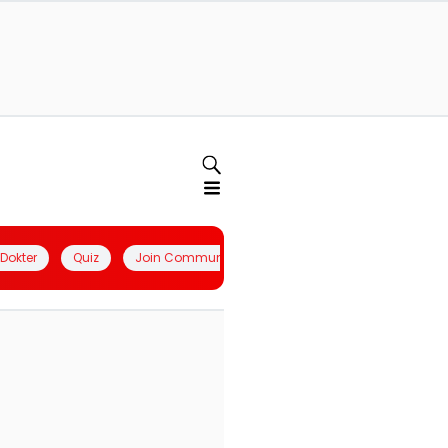
l Dokter
Quiz
Join Community