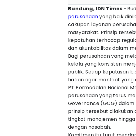
Bandung, IDN Times -
Bud
perusahaan
yang baik dini
cakupan layanan perusaha
masyarakat. Prinsip terse
kepatuhan terhadap regula
dan akuntabilitas dalam me
Bagi perusahaan yang mel
kelola yang konsisten men
publik. Setiap keputusan bis
hatian agar manfaat yang 
PT Permodalan Nasional Ma
perusahaan yang terus m
Governance (GCG) dalam a
prinsip tersebut dilakukan d
tingkat manajemen hingga 
dengan nasabah.
Komitmen itu turut menda