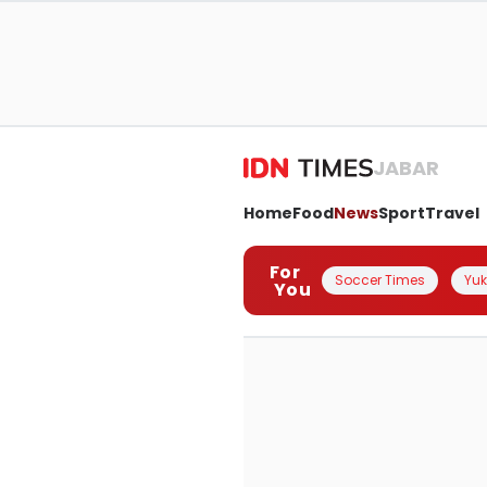
JABAR
Home
Food
News
Sport
Travel
For
Soccer Times
Yuk 
You