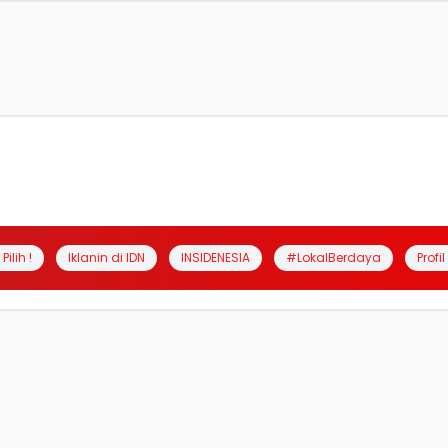
Pilih !
Iklanin di IDN
INSIDENESIA
#LokalBerdaya
Profi