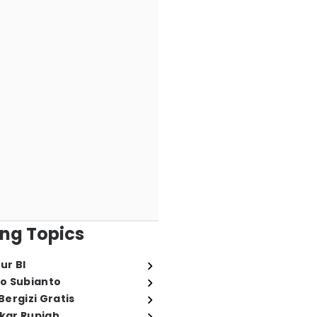
ng Topics
ur BI
o Subianto
ergizi Gratis
ukar Rupiah