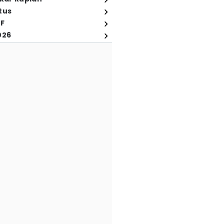
tus
FF
026