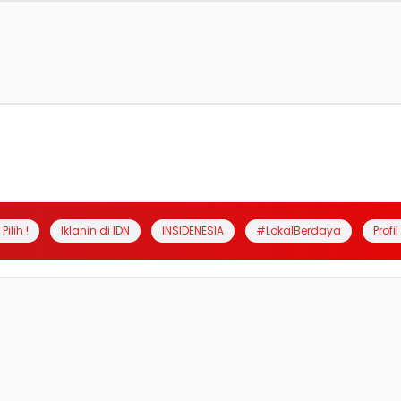
Pilih !
Iklanin di IDN
INSIDENESIA
#LokalBerdaya
Profi