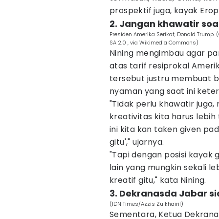
prospektif juga, kayak Eropa
2. Jangan khawatir soa
Presiden Amerika Serikat, Donald Trump. (
SA 2.0 , via Wikimedia Commons)
Nining mengimbau agar para
atas tarif resiprokal Ameri
tersebut justru membuat ba
nyaman yang saat ini kete
"Tidak perlu khawatir juga,
kreativitas kita harus lebi
ini kita kan taken given pad
gitu'," ujarnya.
"Tapi dengan posisi kayak 
lain yang mungkin sekali le
kreatif gitu," kata Nining.
3. Dekranasda Jabar si
(IDN Times/Azzis Zulkhairil)
Sementara, Ketua Dekrana