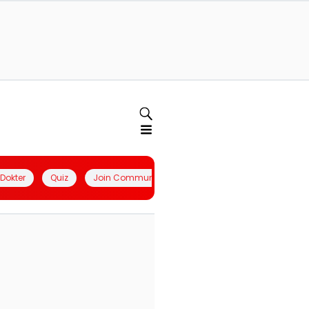
l Dokter
Quiz
Join Community