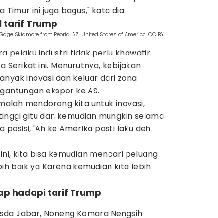
 Timur ini juga bagus," kata dia.
l tarif Trump
Gage Skidmore from Peoria, AZ, United States of America, CC BY-
 pelaku industri tidak perlu khawatir
ka Serikat ini. Menurutnya, kebijakan
nyak inovasi dan keluar dari zona
rgantungan ekspor ke AS.
 malah mendorong kita untuk inovasi,
h tinggi gitu dan kemudian mungkin selama
a posisi, 'Ah ke Amerika pasti laku deh
gini, kita bisa kemudian mencari peluang
bih baik ya Karena kemudian kita lebih
ap hadapi tarif Trump
sda Jabar, Noneng Komara Nengsih