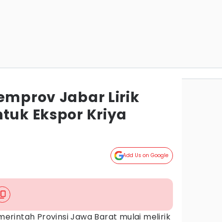
emprov Jabar Lirik
ntuk Ekspor Kriya
g
Add Us on Google
erintah Provinsi Jawa Barat mulai melirik