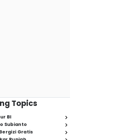
ng Topics
ur BI
o Subianto
ergizi Gratis
ukar Rupiah