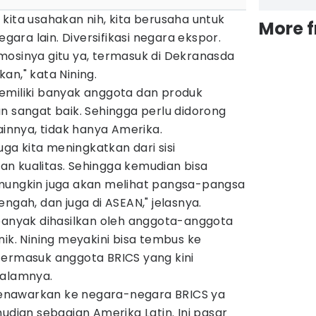
kita usahakan nih, kita berusaha untuk
More 
ra lain. Diversifikasi negara ekspor.
mosinya gitu ya, termasuk di Dekranasda
tkan," kata Nining.
emiliki banyak anggota dan produk
n sangat baik. Sehingga perlu didorong
ainnya, tidak hanya Amerika.
juga kita meningkatkan dari sisi
 dan kualitas. Sehingga kemudian bisa
mungkin juga akan melihat pangsa-pangsa
ngah, dan juga di ASEAN," jelasnya.
 banyak dihasilkan oleh anggota-anggota
nik. Nining meyakini bisa tembus ke
termasuk anggota BRICS yang kini
dalamnya.
enawarkan ke negara-negara BRICS ya
udian sebagian Amerika Latin. Ini pasar