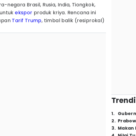
-negara Brasil, Rusia, India, Tiongkok,
 untuk
ekspor
produk kriya. Rencana ini
rapan
Tarif Trump
, timbal balik (resiprokal)
Trendi
1
.
Gubern
2
.
Prabow
3
.
Makan B
4
.
Nilai T