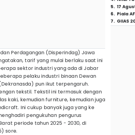
5
.
17 Agus
6
.
Piala A
7
.
GIIAS 2
n dan Perdagangan (Disperindag) Jawa
ngatakan, tarif yang mulai berlaku saat ini
rapa sektor industri yang ada di Jabar
eberapa pelaku industri binaan Dewan
 (Dekranasda) pun ikut terpengaruh.
dengan tekstil. Tekstil ini termasuk dengan
las kaki, kemudian furniture, kemudian juga
icraft. Ini cukup banyak juga yang ke
i menghadiri pengukuhan pengurus
arat periode tahun 2025 - 2030, di
) sore.