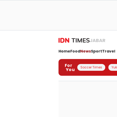
JABAR
Home
Food
News
Sport
Travel
For
Soccer Times
Yuk 
You