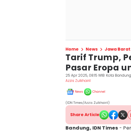
Home
News
Jawa Barat
Tarif Trump, P
Pasar Eropa u
25 Apr 2025, 08:15 WIB
Kota Bandun
Azzis Zulkhairil
News
Channel
(IDN Times/Azzis Zulkhairil)
Share Article
Bandung, IDN Times
- Pem