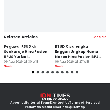
Related Articles
See More
Pegawai RSUD dr
RSUD Cicalengka
P
Soekardjo Hina Pasien
Enggan Ungkap Nama
M
BPJS Yurizal
Nakes Hina Pasien BPJS
D
Mengundurkan Diri
06 Agu 2026, 23:30 WIB
Yurizal
06 Agu 2026, 23:27 WIB
T
06
News
News
Ne
About Us
Editorial Team
Contact Us
Terms of Services
Pedoman Media Siber
Index
Sitemap