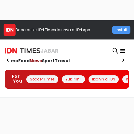
Baca artikel
IDN Times
lainnya di IDN App
Install
JABAR
Home
Food
News
Sport
Travel
For
Soccer Times
Yuk Pilih !
Iklanin di IDN
INSI
You