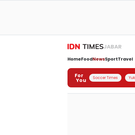
JABAR
Home
Food
News
Sport
Travel
For
Soccer Times
Yuk 
You