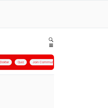
l Dokter
Quiz
Join Community