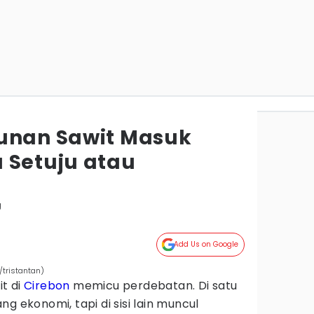
unan Sawit Masuk
 Setuju atau
g
Add Us on Google
/tristantan)
t di
Cirebon
memicu perdebatan. Di satu
g ekonomi, tapi di sisi lain muncul