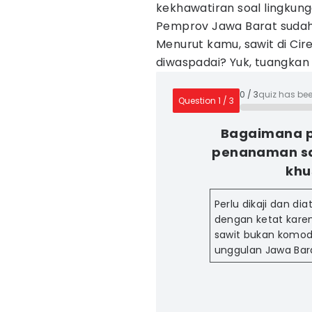
kekhawatiran soal lingkunga
Pemprov Jawa Barat sudah m
Menurut kamu, sawit di Cire
diwaspadai? Yuk, tuangkan 
0
/
3
quiz has be
Question
1
/
3
Bagaimana 
penanaman saw
khu
Perlu dikaji dan dia
dengan ketat kare
sawit bukan komod
unggulan Jawa Bar