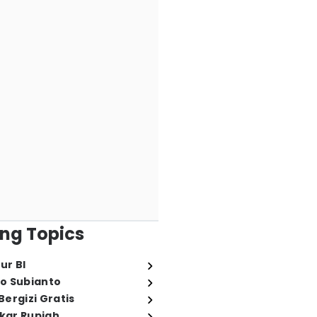
ng Topics
ur BI
o Subianto
ergizi Gratis
ukar Rupiah