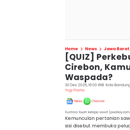
Home
News
Jawa Barat
[QUIZ] Perkeb
Cirebon, Kamu
Waspada?
30 Des 2025, 16:00 WIB
Kota Bandun
Yogi Pasha
News
Channel
Ilustrasi buah kelapa sawit (pixabay.com
Kemunculan pertanian sawi
sisi disebut membuka peluan