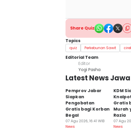
Share Quiz
Topics
quiz
Perkebunan Sawit
cir
Editorial Team
Editor
Yogi Pasha
Latest News Jawa
Pemprov Jabar
KDM Si
Siapkan
Knalpo
Pengobatan
Gratis 
Gratis bagi Korban
Murah 
Begal
Razia
07 Agu 2026, 16:41 WIB
07 Agu 20
News
News