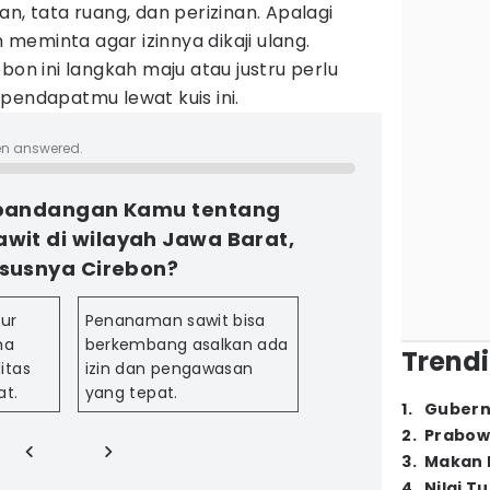
n, tata ruang, dan perizinan. Apalagi
eminta agar izinnya dikaji ulang.
bon ini langkah maju atau justru perlu
pendapatmu lewat kuis ini.
en answered.
pandangan Kamu tentang
it di wilayah Jawa Barat,
susnya Cirebon?
tur
Penanaman sawit bisa
na
berkembang asalkan ada
Trendi
itas
izin dan pengawasan
at.
yang tepat.
1
.
Gubern
2
.
Prabow
3
.
Makan B
4
.
Nilai T