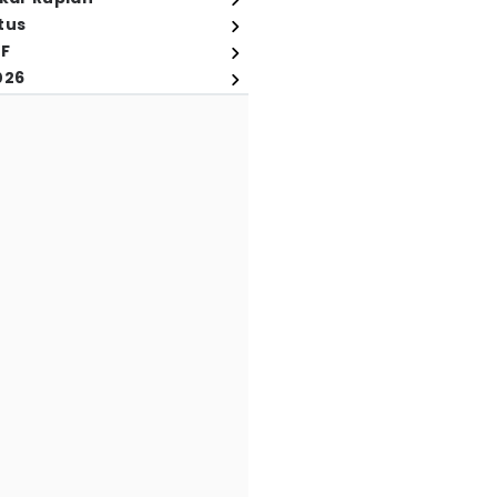
tus
FF
026