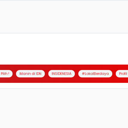
Pilih !
Iklanin di IDN
INSIDENESIA
#LokalBerdaya
Profi