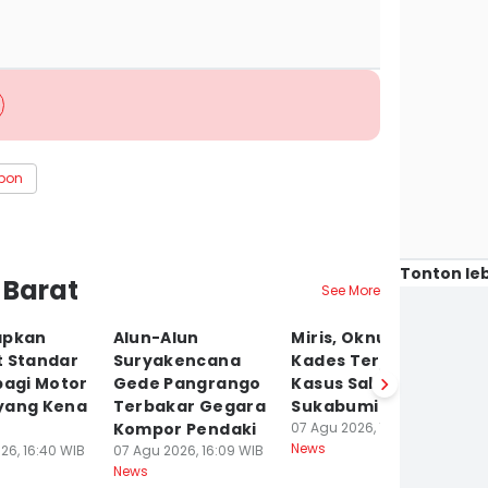
ebon
Tonton leb
 Barat
See More
apkan
Alun-Alun
Miris, Oknum
T
t Standar
Suryakencana
Kades Terjerat
P
bagi Motor
Gede Pangrango
Kasus Sabu di
B
yang Kena
Terbakar Gegara
Sukabumi
Ki
Kompor Pendaki
07 Agu 2026, 15:33 WIB
W
News
26, 16:40 WIB
07 Agu 2026, 16:09 WIB
07
News
Ne