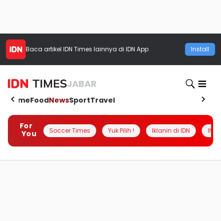
Baca artikel
IDN Times
lainnya di IDN App
Install
JABAR
Home
Food
News
Sport
Travel
For
Soccer Times
Yuk Pilih !
Iklanin di IDN
INSI
You