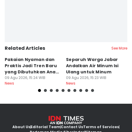
Related Articles
See More
Pakaian Nyaman dan
Separuh Warga Jabar
L
Praktis Jadi Tren Baru
Andalkan Air Minum Isi
C
yang Dibutuhkan Anak
Ulang untuk Minum
J
Muda
09 Agu 2026, 15:24 WIB
09 Agu 2026, 15:23 WIB
L
09
News
News
Ne
About Us
Editorial Team
Contact Us
Terms of Services