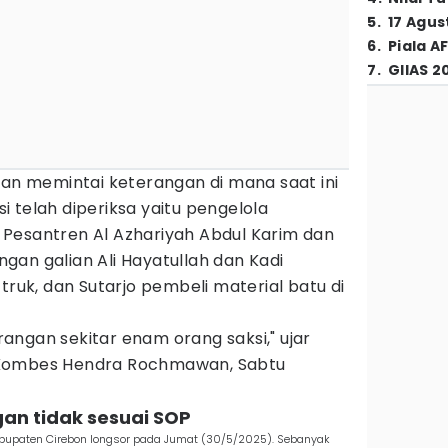
5
.
17 Agus
6
.
Piala A
7
.
GIIAS 2
gan memintai keterangan di mana saat ini
 telah diperiksa yaitu pengelola
Pesantren Al Azhariyah Abdul Karim dan
an galian Ali Hayatullah dan Kadi
truk, dan Sutarjo pembeli material batu di
angan sekitar enam orang saksi," ujar
 Kombes Hendra Rochmawan, Sabtu
gan tidak sesuai SOP
bupaten Cirebon longsor pada Jumat (30/5/2025). Sebanyak