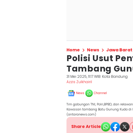
Home
News
Jawa Barat
Polisi Usut P
Tambang Gunu
31 Mei 2025, 11:17 WIB
Kota Bandung
Azzis Zulkhairil
News
Channel
Tim gabungan TNI, Polri,BPBD, dan relaw
Kawasan tambang Batu Gunung Kuda di Ka
(antaranews.com)
Share Article