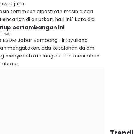
wat jalan.
ih tertimbun dipastikan masih dicari
encarian dilanjutkan, hari ini," kata dia.
tutup pertambangan ini
timewa)
s ESDM Jabar Bambang Tirtoyuliono
alian mengatakan, ada kesalahan dalam
g menyebabkan longsor dan menimbun
ambang.
Trend