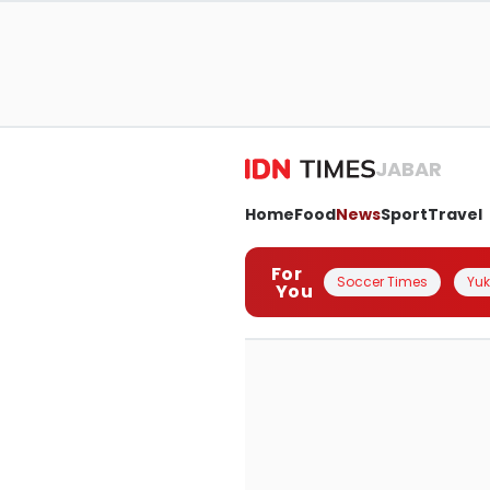
JABAR
Home
Food
News
Sport
Travel
For
Soccer Times
Yuk 
You