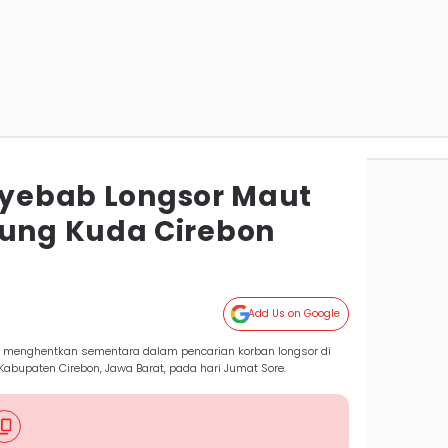
enyebab Longsor Maut
ng Kuda Cirebon
Add Us on Google
an menghentkan sementara dalam pencarian korban longsor di
bupaten Cirebon, Jawa Barat, pada hari Jumat Sore.