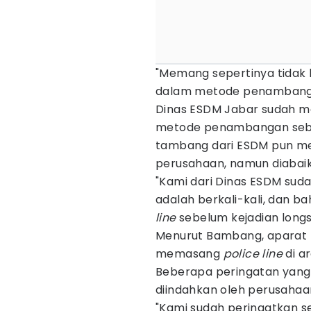
"Memang sepertinya tidak b
dalam metode penambanga
Dinas ESDM Jabar sudah m
metode penambangan sebelu
tambang dari ESDM pun me
perusahaan, namun diabai
"Kami dari Dinas ESDM sud
adalah berkali-kali, dan b
line
sebelum kejadian longs
Menurut Bambang, aparat
memasang
police line
di a
Beberapa peringatan yang d
diindahkan oleh perusahaa
"Kami sudah peringatkan sej