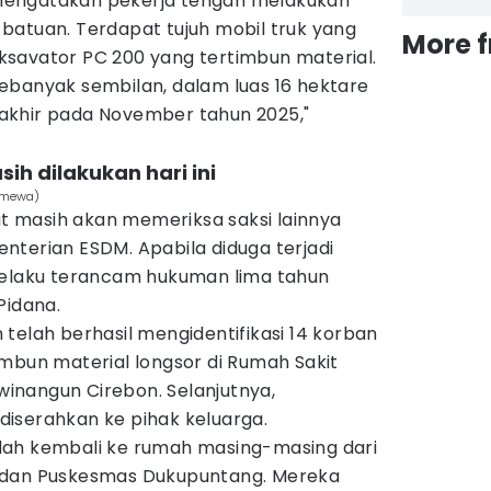
ia mengatakan pekerja tengah melakukan
batuan. Terdapat tujuh mobil truk yang
More 
savator PC 200 yang tertimbun material.
ebanyak sembilan, dalam luas 16 hektare
akhir pada November tahun 2025,"
ih dilakukan hari ini
timewa)
 masih akan memeriksa saksi lainnya
nterian ESDM. Apabila diduga terjadi
pelaku terancam hukuman lima tahun
Pidana.
telah berhasil mengidentifikasi 14 korban
mbun material longsor di Rumah Sakit
inangun Cirebon. Selanjutnya,
iserahkan ke pihak keluarga.
dah kembali ke rumah masing-masing dari
 dan Puskesmas Dukupuntang. Mereka