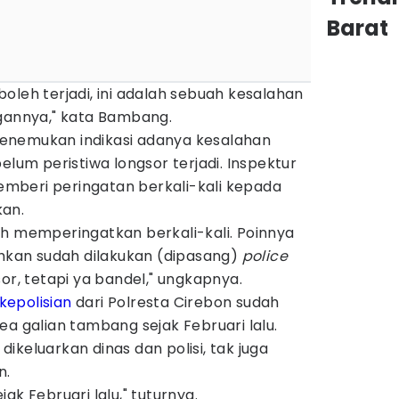
Barat
oleh terjadi, ini adalah sebuah kesalahan
nnya," kata Bambang.
enemukan indikasi adanya kesalahan
m peristiwa longsor terjadi. Inspektur
mberi peringatan berkali-kali kepada
kan.
ah memperingatkan berkali-kali. Poinnya
ahkan sudah dilakukan (dipasang)
police
or, tetapi ya bandel," ungkapnya.
kepolisian
dari Polresta Cirebon sudah
rea galian tambang sejak Februari lalu.
ikeluarkan dinas dan polisi, tak juga
n.
ak Februari lalu," tuturnya.