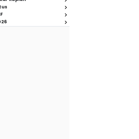
tus
FF
026