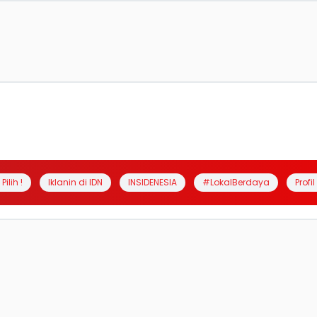
Pilih !
Iklanin di IDN
INSIDENESIA
#LokalBerdaya
Profi