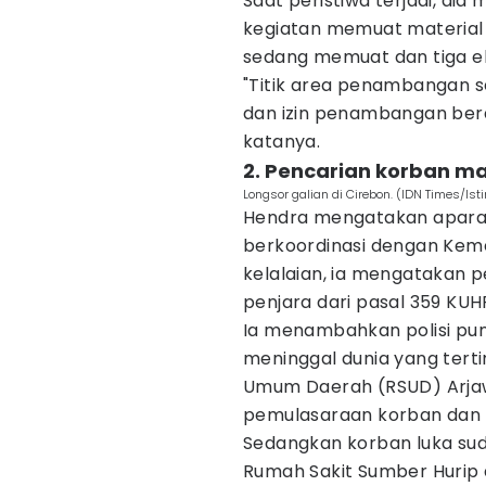
Saat peristiwa terjadi, d
kegiatan memuat material 
sedang memuat dan tiga ek
"Titik area penambangan s
dan izin penambangan ber
katanya.
2. Pencarian korban mas
Longsor galian di Cirebon. (IDN Times/Is
Hendra mengatakan aparat
berkoordinasi dengan Keme
kelalaian, ia mengatakan 
penjara dari pasal 359 KUH
Ia menambahkan polisi pun 
meninggal dunia yang terti
Umum Daerah (RSUD) Arjaw
pemulasaraan korban dan d
Sedangkan korban luka su
Rumah Sakit Sumber Hurip