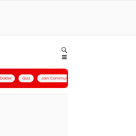
l Dokter
Quiz
Join Community