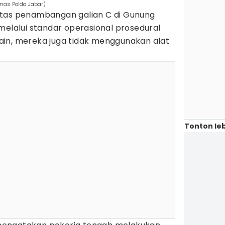
mas Polda Jabar)
itas penambangan galian C di Gunung
melalui standar operasional prosedural
 lain, mereka juga tidak menggunakan alat
Tonton leb