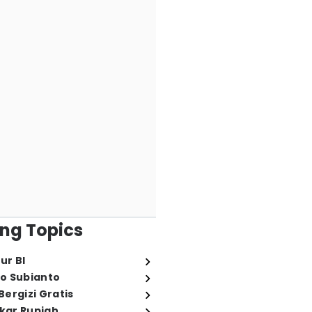
ng Topics
ur BI
o Subianto
ergizi Gratis
ukar Rupiah