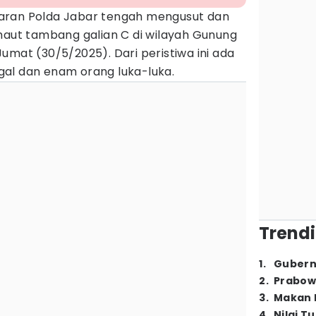
jaran Polda Jabar tengah mengusut dan
maut tambang galian C di wilayah Gunung
 Jumat (30/5/2025). Dari peristiwa ini ada
al dan enam orang luka-luka.
Trendi
1
.
Gubern
2
.
Prabow
3
.
Makan B
4
.
Nilai T