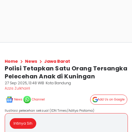
Home
News
Jawa Barat
Polisi Tetapkan Satu Orang Tersangka
Pelecehan Anak di Kuningan
27 Sep 2025, 13:48 WIB
Kota Bandung
Azzis Zulkhairil
News
Channel
Add Us on Google
Ilustrasi pelecehan seksual (IDN Times/Aditya Pratama)
Intinya Sih