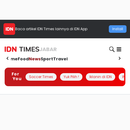
Baca artikel
IDN Times
lainnya di IDN App
Install
JABAR
Home
Food
News
Sport
Travel
For
Soccer Times
Yuk Pilih !
Iklanin di IDN
INSI
You