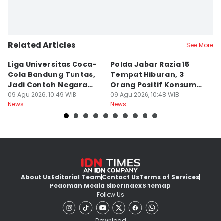
Related Articles
See More
Liga Universitas Coca-
Polda Jabar Razia 15
T
Cola Bandung Tuntas,
Tempat Hiburan, 3
B
Jadi Contoh Negara
Orang Positif Konsumsi
P
Lain
09 Agu 2026, 10:49 WIB
Narkoba
09 Agu 2026, 10:48 WIB
09
News
News
Ne
About Us
Editorial Team
Contact Us
Terms of Services
Pedoman Media Siber
Index
Sitemap
Follow Us
Download