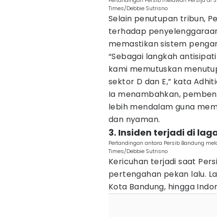
Pertandingan Persib melawan Persija di S
Times/Debbie Sutrisno
Selain penutupan tribun, Pe
terhadap penyelenggaraan 
memastikan sistem pengam
“Sebagai langkah antisipati
kami memutuskan menutup 
sektor D dan E,” kata Adhiti
Ia menambahkan, pembena
lebih mendalam guna mema
dan nyaman.
3. Insiden terjadi di l
Pertandingan antara Persib Bandung mela
Times/Debbie Sutrisno
Kericuhan terjadi saat Per
pertengahan pekan lalu. L
Kota Bandung, hingga Indon