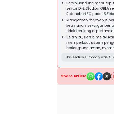
Persib Bandung menutup se
sektor D-E Stadion GBLA s
Ratchaburi FC pada 18 Febr
Manajemen menyebut penut
keamanan, sekaligus bentu
tidak terulang di pertandi
Selain itu, Persib melakuka
memperkuat sistem penga
berlangsung aman, nyama
This section summary was AI-a
Share Article