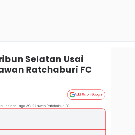
ribun Selatan Usai
Lawan Ratchaburi FC
g
Add Us on Google
sai Insiden Laga ACL2 Lawan Ratchaburi FC