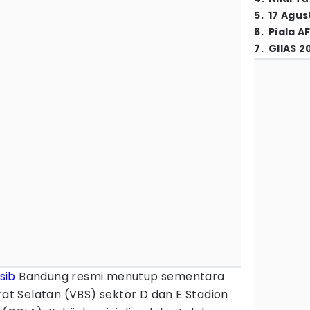
5
.
17 Agus
6
.
Piala A
7
.
GIIAS 2
sib
Bandung resmi menutup sementara
rat Selatan (VBS) sektor D dan E Stadion