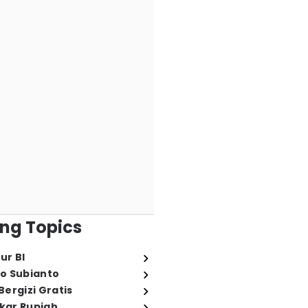
ng Topics
ur BI
o Subianto
ergizi Gratis
ukar Rupiah