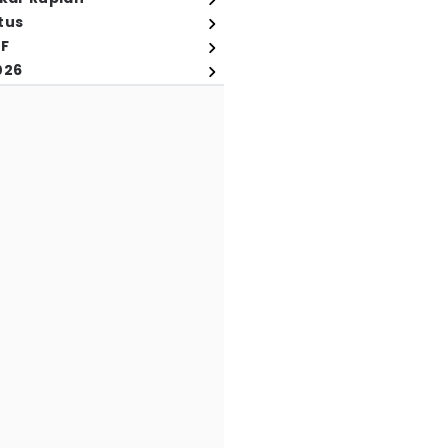
tus
FF
026