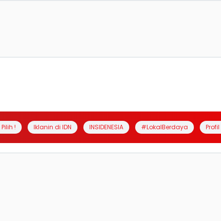
Pilih !
Iklanin di IDN
INSIDENESIA
#LokalBerdaya
Profi