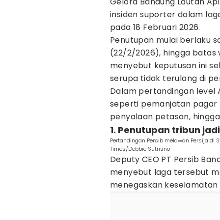
Gelora Bandung Lautan Api 
insiden suporter dalam la
pada 18 Februari 2026.
Penutupan mulai berlaku sa
(22/2/2026), hingga batas
menyebut keputusan ini seb
serupa tidak terulang di p
Dalam pertandingan level As
seperti pemanjatan pagar 
penyalaan petasan, hingga 
1. Penutupan tribun jad
Pertandingan Persib melawan Persija di S
Times/Debbie Sutrisno
Deputy CEO PT Persib Band
menyebut laga tersebut m
menegaskan keselamatan te