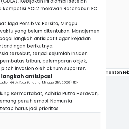
(GBLA). Kebijakan ini diambil setelah
ga kompetisi ACL2 melawan Ratchaburi FC
at laga Persib vs Persita, Minggu
 waktu yang belum ditentukan. Manajemen
agai langkah antisipatif agar kejadian
ertandingan berikutnya.
ia tersebut, terjadi sejumlah insiden
pembatas tribun, pelemparan objek,
pitch invasion oleh oknum suporter.
Tonton leb
i langkah antisipasi
tadion GBLA, Kota Bandung, Minggu (11/1/2026). IDN
ung Bermartabat, Adhitia Putra Herawan,
emang penuh emosi. Namun ia
tap harus jadi prioritas.