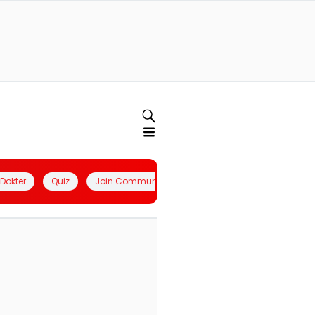
l Dokter
Quiz
Join Community