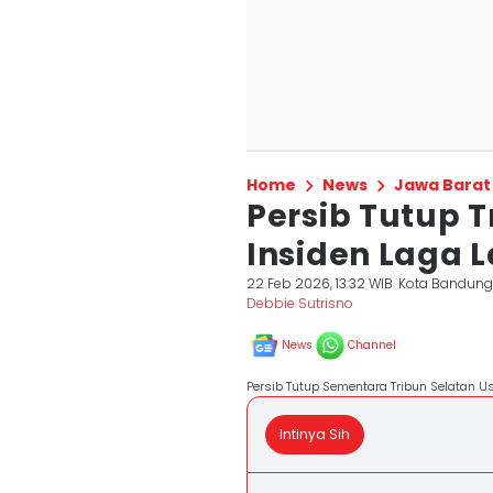
Home
News
Jawa Barat
Persib Tutup T
Insiden Laga 
22 Feb 2026, 13:32 WIB
Kota Bandun
Debbie Sutrisno
News
Channel
Persib Tutup Sementara Tribun Selatan U
Intinya Sih