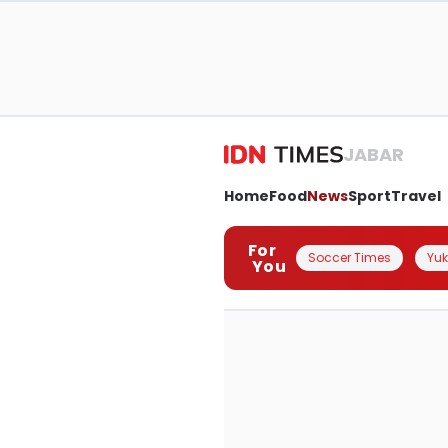
JABAR
Home
Food
News
Sport
Travel
For
Soccer Times
Yuk 
You