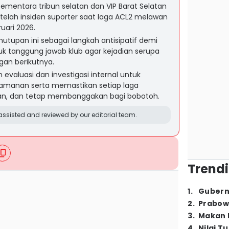
mentara tribun selatan dan VIP Barat Selatan
etelah insiden suporter saat laga ACL2 melawan
uari 2026.
upan ini sebagai langkah antisipatif demi
k tanggung jawab klub agar kejadian serupa
ngan berikutnya.
n evaluasi dan investigasi internal untuk
manan serta memastikan setiap laga
n, dan tetap membanggakan bagi bobotoh.
ssisted and reviewed by our editorial team.
Trendi
1
.
Gubern
2
.
Prabow
3
.
Makan B
4
.
Nilai T