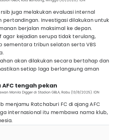
tadion GBLA, Kota Bandung, Minggu (11/1/2026). IDN
rsib juga melakukan evaluasi internal
pertandingan. Investigasi dilakukan untuk
anan berjalan maksimal ke depan.
f agar kejadian serupa tidak terulang,
sementara tribun selatan serta VBS
a.
han akan dilakukan secara bertahap dan
stikan setiap laga berlangsung aman
aga AFC tengah pekan
wan Manila Digger di Stadion GBLA, Rabu (13/8/2025). IDN
sib menjamu Ratchaburi FC di ajang AFC
aga internasional itu membawa nama klub,
esia.