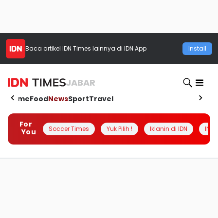
Baca artikel
IDN Times
lainnya di IDN App
Install
JABAR
Home
Food
News
Sport
Travel
For
Soccer Times
Yuk Pilih !
Iklanin di IDN
INSI
You