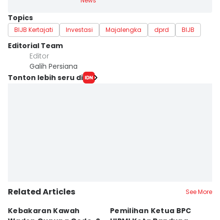
News
Topics
BIJB Kertajati
Investasi
Majalengka
dprd
BIJB
Editorial Team
Editor
Galih Persiana
Tonton lebih seru di
Related Articles
See More
Kebakaran Kawah
Pemilihan Ketua BPC
T