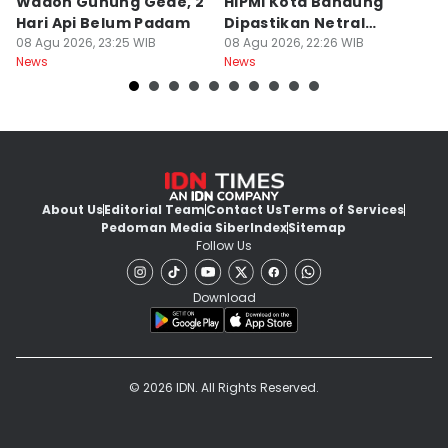
Wadon Gunung Gede, 2
HIPMI Kota Bandung
J
Hari Api Belum Padam
Dipastikan Netral
S
08 Agu 2026, 23:25 WIB
Tanpa Tekanan
08 Agu 2026, 22:26 WIB
M
08
News
News
Ne
About Us
Editorial Team
Contact Us
Terms of Services
Pedoman Media Siber
Index
Sitemap
Follow Us
Download
© 2026 IDN. All Rights Reserved.