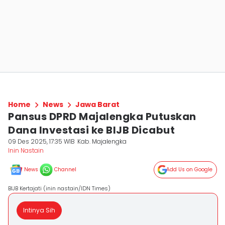
Home
News
Jawa Barat
Pansus DPRD Majalengka Putuskan
Dana Investasi ke BIJB Dicabut
09 Des 2025, 17:35 WIB
Kab. Majalengka
Inin Nastain
News
Channel
Add Us on Google
BIJB Kertajati (inin nastain/IDN Times)
Intinya Sih