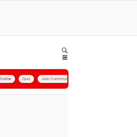
l Dokter
Quiz
Join Community