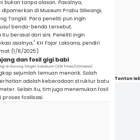
ni bukan tanpa alasan. Pasalnya,
 dipamerkan di Museum Prabu Siliwangi,
ng Tangkil. Para peneliti pun ingin
-usul benda-benda tersebut.
 berasal dari sini. Peneliti ingin
si asalnya," KH Fajar Laksana, pendiri
umat (1/8/2025)
jang dan fosil gigi babi
angi di Gunung Tangkil Sukabumi (IDN Times/Istimewa)
gkap sejumlah temuan menarik. Salah
Tonton leb
erhatian adalah keberadaan struktur batu
ter. Selain itu, tim juga menemukan fosil
 proses fosilisasi.