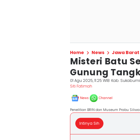
Home
News
Jawa Barat
Misteri Batu S
Gunung Tangkil
01 Agu 2025, 11:25 WIB
Kab. Sukabum
Siti Fatimah
News
Channel
Penelitian BRIN dan Museum Prabu Siliw
Intinya Sih