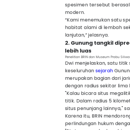
spesimen tersebut berasal 
modern.
“Kami menemukan satu spes
habitat alami di lembah sek
lanjutan,” jelasnya.
2. Gunung tangkil dipre
lebih luas
Penelitian BRIN dan Museum Prabu Siliw
Dwi menjelaskan, satu titi
keseluruhan
sejarah
Gunung
merupakan bagian dari jarin
dengan radius sekitar lima 
"Kalau bicara situs megali
titik. Dalam radius 5 kilom
situs penunjang lainnya," 
Karena itu, BRIN mendoro
perlindungan hukum dengan