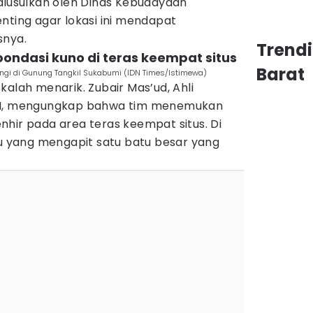
 diusulkan oleh Dinas Kebudayaan
nting agar lokasi ini mendapat
snya.
Trend
ondasi kuno di teras keempat situs
Barat
angi di Gunung Tangkil Sukabumi (IDN Times/Istimewa)
kalah menarik. Zubair Mas’ud, Ahli
RIN, mengungkap bahwa tim menemukan
hir pada area teras keempat situs. Di
tu yang mengapit satu batu besar yang