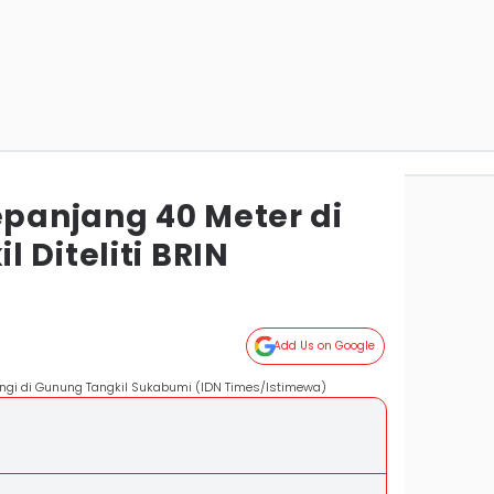
epanjang 40 Meter di
 Diteliti BRIN
i
Add Us on Google
angi di Gunung Tangkil Sukabumi (IDN Times/Istimewa)