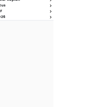
tus
FF
026