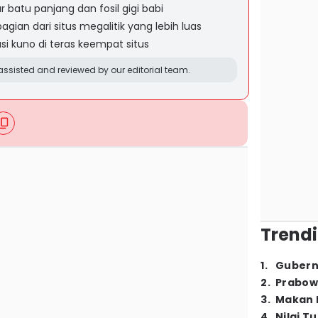
r batu panjang dan fosil gigi babi
agian dari situs megalitik yang lebih luas
i kuno di teras keempat situs
ssisted and reviewed by our editorial team.
Trendi
1
.
Gubern
2
.
Prabow
3
.
Makan B
4
.
Nilai T