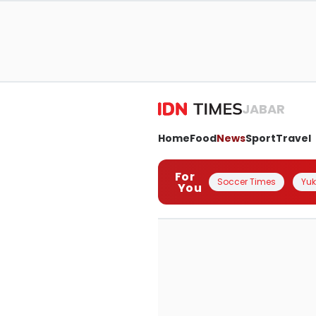
JABAR
Home
Food
News
Sport
Travel
For
Soccer Times
Yuk 
You