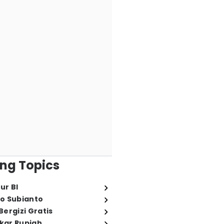
ng Topics
ur BI
o Subianto
ergizi Gratis
ukar Rupiah