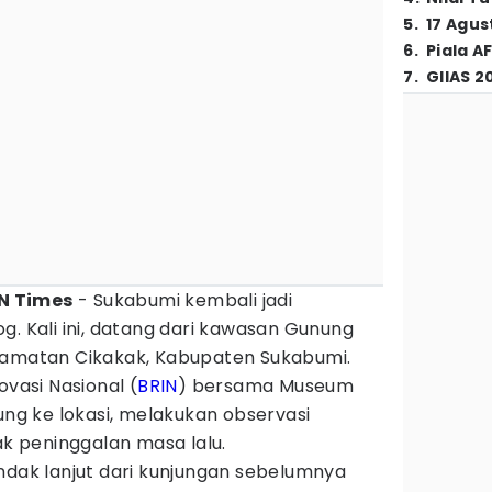
5
.
17 Agus
6
.
Piala A
7
.
GIIAS 2
DN Times
- Sukabumi kembali jadi
g. Kali ini, datang dari kawasan Gunung
camatan Cikakak, Kabupaten Sukabumi.
ovasi Nasional (
BRIN
) bersama Museum
sung ke lokasi, melakukan observasi
ak peninggalan masa lalu.
ndak lanjut dari kunjungan sebelumnya