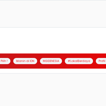
Pilih !
Iklanin di IDN
INSIDENESIA
#LokalBerdaya
Profi