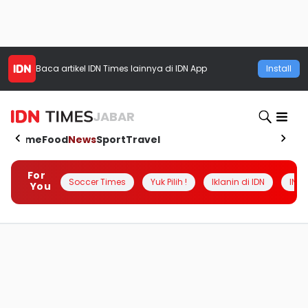
Baca artikel
IDN Times
lainnya di IDN App
Install
JABAR
Home
Food
News
Sport
Travel
For
Soccer Times
Yuk Pilih !
Iklanin di IDN
INSI
You