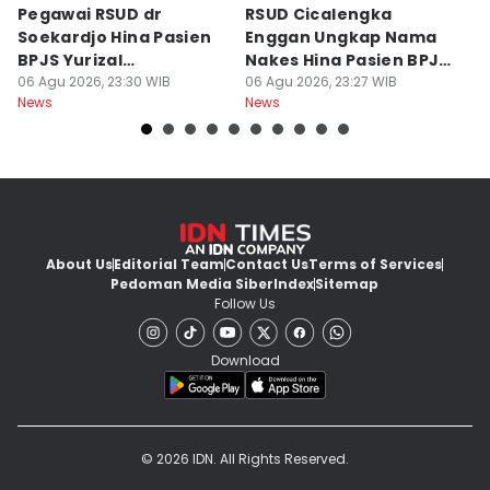
Pegawai RSUD dr
RSUD Cicalengka
P
Soekardjo Hina Pasien
Enggan Ungkap Nama
M
BPJS Yurizal
Nakes Hina Pasien BPJS
D
Mengundurkan Diri
06 Agu 2026, 23:30 WIB
Yurizal
06 Agu 2026, 23:27 WIB
T
06
News
News
Ne
About Us
Editorial Team
Contact Us
Terms of Services
Pedoman Media Siber
Index
Sitemap
Follow Us
Download
© 2026 IDN. All Rights Reserved.