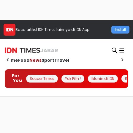
Baca artikel
IDN Times
lainnya di IDN App
Install
JABAR
Home
Food
News
Sport
Travel
For
Soccer Times
Yuk Pilih !
Iklanin di IDN
INSI
You