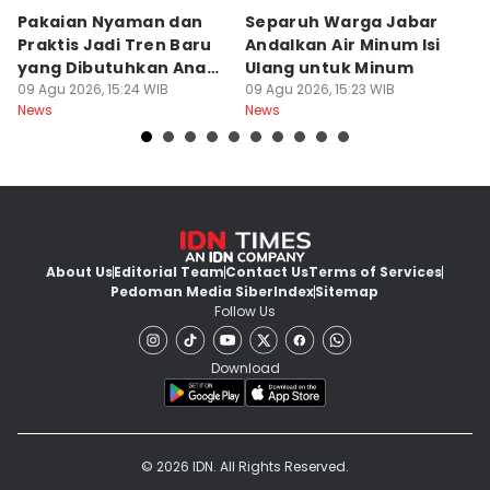
Pakaian Nyaman dan
Separuh Warga Jabar
L
Praktis Jadi Tren Baru
Andalkan Air Minum Isi
C
yang Dibutuhkan Anak
Ulang untuk Minum
J
Muda
09 Agu 2026, 15:24 WIB
09 Agu 2026, 15:23 WIB
L
09
News
News
Ne
About Us
Editorial Team
Contact Us
Terms of Services
Pedoman Media Siber
Index
Sitemap
Follow Us
Download
© 2026 IDN. All Rights Reserved.