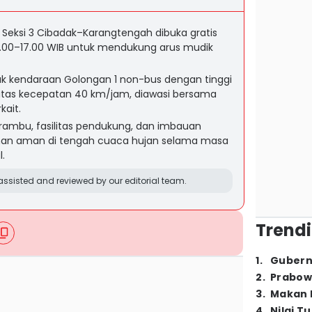
i Seksi 3 Cibadak–Karangtengah dibuka gratis
8.00–17.00 WIB untuk mendukung arus mudik
k kendaraan Golongan 1 non-bus dengan tinggi
atas kecepatan 40 km/jam, diawasi bersama
kait.
rambu, fasilitas pendukung, dan imbauan
anan aman di tengah cuaca hujan selama masa
l.
ssisted and reviewed by our editorial team.
Trendi
1
.
Gubern
2
.
Prabow
3
.
Makan B
4
.
Nilai T