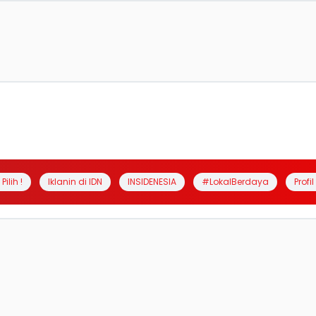
Pilih !
Iklanin di IDN
INSIDENESIA
#LokalBerdaya
Profi