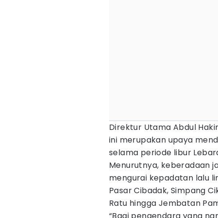
Direktur Utama Abdul Hak
ini merupakan upaya mend
selama periode libur Lebar
Menurutnya, keberadaan j
mengurai kepadatan lalu li
Pasar Cibadak, Simpang Ci
Ratu hingga Jembatan Pa
“Bagi pengendara yang nant