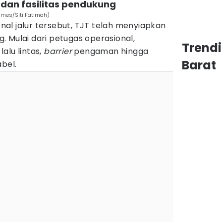
 dan fasilitas pendukung
Times/Siti Fatimah)
al jalur tersebut, TJT telah menyiapkan
 Mulai dari petugas operasional,
Trend
alu lintas,
barrier
pengaman hingga
Barat
abel.