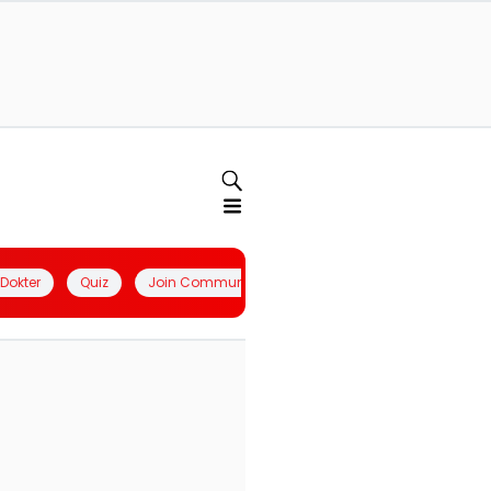
l Dokter
Quiz
Join Community