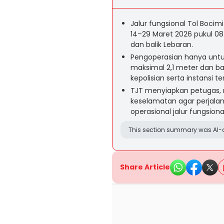
Jalur fungsional Tol Bocim
14–29 Maret 2026 pukul 0
dan balik Lebaran.
Pengoperasian hanya untu
maksimal 2,1 meter dan b
kepolisian serta instansi ter
TJT menyiapkan petugas, 
keselamatan agar perjal
operasional jalur fungsiona
This section summary was AI-a
Share Article