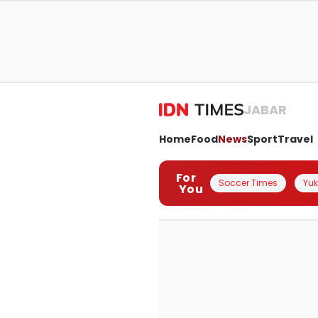
JABAR
Home
Food
News
Sport
Travel
For
Soccer Times
Yuk 
You