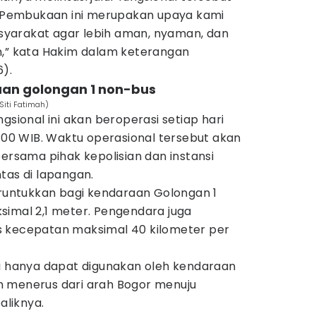
f. Pembukaan ini merupakan upaya kami
yarakat agar lebih aman, nyaman, dan
n,” kata Hakim dalam keterangan
).
aan golongan 1 non-bus
Siti Fatimah)
gsional ini akan beroperasi setiap hari
7.00 WIB. Waktu operasional tersebut akan
bersama pihak kepolisian dan instansi
intas di lapangan.
eruntukkan bagi kendaraan Golongan 1
simal 2,1 meter. Pengendara juga
s kecepatan maksimal 40 kilometer per
l ini hanya dapat digunakan oleh kendaraan
n menerus dari arah Bogor menuju
liknya.