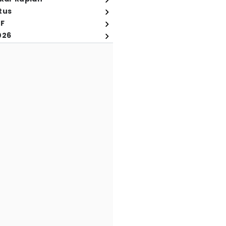
tus
FF
026