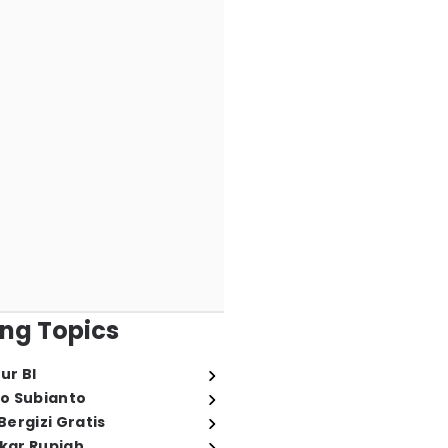
ng Topics
ur BI
o Subianto
ergizi Gratis
ukar Rupiah