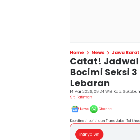
Home
News
Jawa Barat
Catat! Jadwal
Bocimi Seksi 
Lebaran
14 Mar 2026, 09:24 WIB
Kab. Sukabu
Siti Fatimah
News
Channel
Koordinasi polisi dan Trans Jabar Tol khu
Intinya Sih