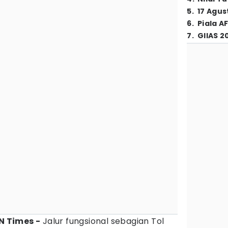
5
.
17 Agus
6
.
Piala A
7
.
GIIAS 2
DN Times -
Jalur fungsional sebagian Tol