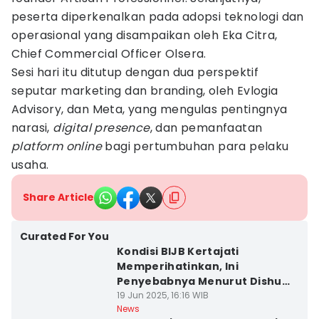
peserta diperkenalkan pada adopsi teknologi dan
operasional yang disampaikan oleh Eka Citra,
Chief Commercial Officer Olsera.
Sesi hari itu ditutup dengan dua perspektif
seputar marketing dan branding, oleh Evlogia
Advisory, dan Meta, yang mengulas pentingnya
narasi,
digital presence
, dan pemanfaatan
platform
online
bagi pertumbuhan para pelaku
usaha.
Share Article
Curated For You
Kondisi BIJB Kertajati
Memperihatinkan, Ini
Penyebabnya Menurut Dishub
Jabar
19 Jun 2025, 16:16 WIB
News