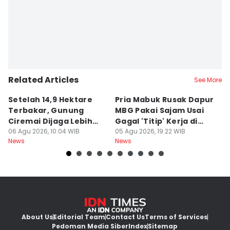
Related Articles
See More
Setelah 14,9 Hektare
Pria Mabuk Rusak Dapur
M
Terbakar, Gunung
MBG Pakai Sajam Usai
Di
Ciremai Dijaga Lebih
Gagal 'Titip' Kerja di
D
Ketat
06 Agu 2026, 10:04 WIB
Sukabumi
05 Agu 2026, 19:22 WIB
R
05
News
News
Ne
About Us
Editorial Team
Contact Us
Terms of Services
Pedoman Media Siber
Index
Sitemap