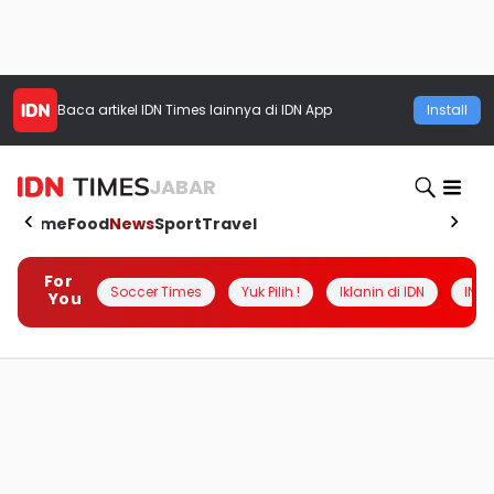
Baca artikel
IDN Times
lainnya di IDN App
Install
JABAR
Home
Food
News
Sport
Travel
For
Soccer Times
Yuk Pilih !
Iklanin di IDN
INSI
You