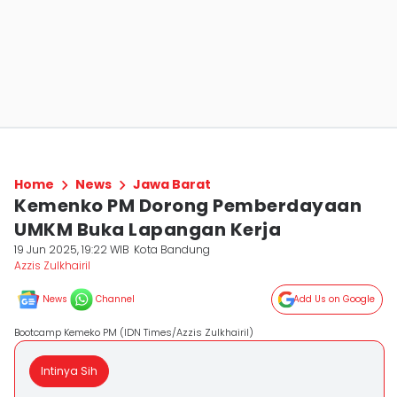
Home
News
Jawa Barat
Kemenko PM Dorong Pemberdayaan
UMKM Buka Lapangan Kerja
19 Jun 2025, 19:22 WIB
Kota Bandung
Azzis Zulkhairil
News
Channel
Add Us on Google
Bootcamp Kemeko PM (IDN Times/Azzis Zulkhairil)
Intinya Sih