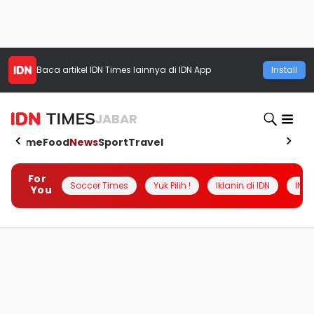
Baca artikel
IDN Times
lainnya di IDN App
Install
JABAR
Home
Food
News
Sport
Travel
For
Soccer Times
Yuk Pilih !
Iklanin di IDN
INSI
You