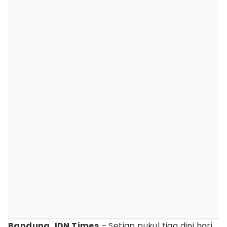
Bandung, IDN Times
– Setiap pukul tiga dini hari,