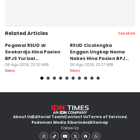
Related Articles
See More
Pegawai RSUD dr
RSUD Cicalengka
P
Soekardjo Hina Pasien
Enggan Ungkap Nama
M
BPJS Yurizal
Nakes Hina Pasien BPJS
D
Mengundurkan Diri
06 Agu 2026, 23:30 WIB
Yurizal
06 Agu 2026, 23:27 WIB
T
06
News
News
Ne
About Us
Editorial Team
Contact Us
Terms of Services
Pedoman Media Siber
Index
Sitemap
Follow Us