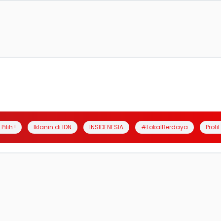
Pilih !
Iklanin di IDN
INSIDENESIA
#LokalBerdaya
Profi