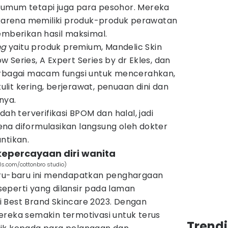
 umum tetapi juga para pesohor. Mereka
n karena memiliki produk-produk perawatan
emberikan hasil maksimal.
ng
yaitu produk premium, Mandelic Skin
 Series, A Expert Series by dr Ekles, dan
erbagai macam fungsi untuk mencerahkan,
it kering, berjerawat, penuaan dini dan
nya.
dah terverifikasi BPOM dan halal, jadi
na diformulasikan langsung oleh dokter
antikan.
kepercayaan diri wanita
ls.com/cottonbro studio)
aru-baru ini mendapatkan penghargaan
eperti yang dilansir pada laman
 Best Brand Skincare 2023. Dengan
ereka semakin termotivasi untuk terus
Trend