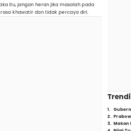
aka itu, jangan heran jika masalah pada
sa khawatir dan tidak percaya diri.
Trendi
1
.
Gubern
2
.
Prabow
3
.
Makan B
4
.
Nilai T