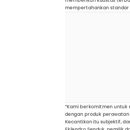
memberikan kualitas terb
mempertahankan standar ti
“Kami berkomitmen untuk 
dengan produk perawatan ku
Kecantikan itu subjektif, 
Eklendro Senduk, pemilik da