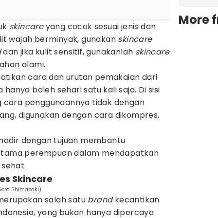
More 
duk
skincare
yang cocok sesuai jenis dan
ulit wajah berminyak, gunakan
skincare
d
dan jika kulit sensitif, gunakanlah
skincare
ahan alami.
atikan cara dan urutan pemakaian dari
 hanya boleh sehari satu kali saja. Di sisi
 cara penggunaannya tidak dengan
ng, digunakan dengan cara dikompres,
e hadir dengan tujuan membantu
erutama perempuan dalam mendapatkan
 sehat.
les Skincare
Sora Shimazaki)
 merupakan salah satu
brand
kecantikan
Indonesia, yang bukan hanya dipercaya