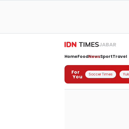
JABAR
Home
Food
News
Sport
Travel
For
Soccer Times
Yuk 
You