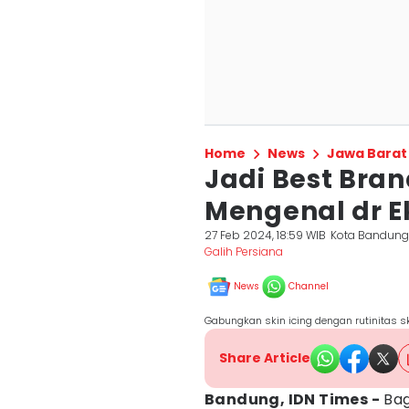
Home
News
Jawa Barat
Jadi Best Bran
Mengenal dr E
27 Feb 2024, 18:59 WIB
Kota Bandun
Galih Persiana
News
Channel
Gabungkan skin icing dengan rutinitas s
Share Article
Bandung, IDN Times -
Bag