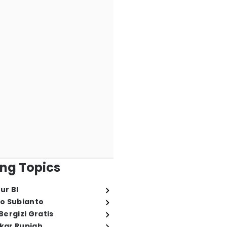
ng Topics
ur BI
o Subianto
ergizi Gratis
ukar Rupiah