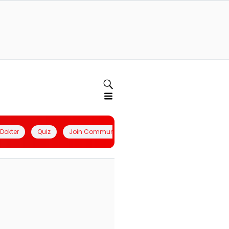
l Dokter
Quiz
Join Community