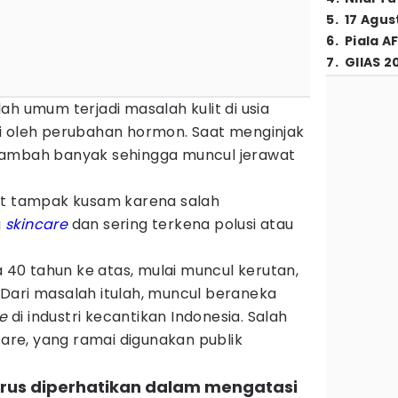
5
.
17 Agus
6
.
Piala A
7
.
GIIAS 2
ah umum terjadi masalah kulit di usia
i oleh perubahan hormon. Saat menginjak
tambah banyak sehingga muncul jerawat
it tampak kusam karena salah
u
skincare
dan sering terkena polusi atau
a 40 tahun ke atas, mulai muncul kerutan,
m. Dari masalah itulah, muncul beraneka
e
di industri kecantikan Indonesia. Salah
care, yang ramai digunakan publik
arus diperhatikan dalam mengatasi