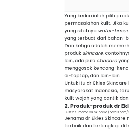
Yang kedua ialah pilih pro
permasalahan kulit. Jika k
yang sifatnya
water-base
yang terbuat dari bahan-b
Dan ketiga adalah memerh
produk
skincare
, contohnya
lain, ada pula
skincare
yang
menggosok kencang-kenca
di-taptap, dan lain-lain
Untuk itu dr Ekles Skincar
masyarakat Indonesia, t
kulit wajah yang cantik dan
2. Produk-produk dr Ek
ilustrasi memakai skincare (pexels.com/
Jenama dr Ekles Skincare
terbaik dan terlengkap di 