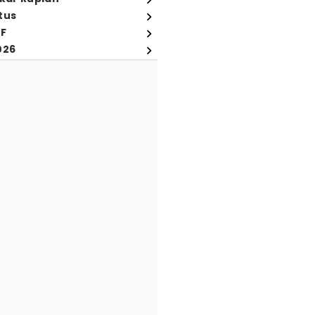
tus
FF
026