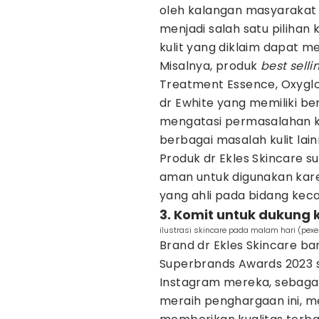
oleh kalangan masyarakat
menjadi salah satu piliha
kulit yang diklaim dapat m
Misalnya, produk
best selli
Treatment Essence, Oxyglow
dr Ewhite yang memiliki b
mengatasi permasalahan kul
berbagai masalah kulit lain
Produk dr Ekles Skincare su
aman untuk digunakan kare
yang ahli pada bidang kec
3. Komit untuk dukung 
ilustrasi skincare pada malam hari (pexe
Brand dr Ekles Skincare b
Superbrands Awards 2023 s
Instagram mereka, sebagai
meraih penghargaan ini, m