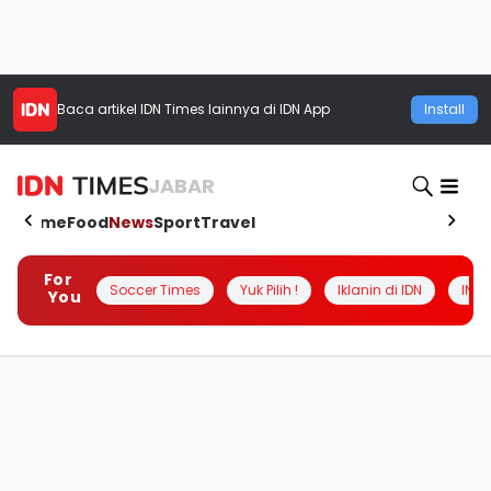
Baca artikel
IDN Times
lainnya di IDN App
Install
JABAR
Home
Food
News
Sport
Travel
For
Soccer Times
Yuk Pilih !
Iklanin di IDN
INSI
You