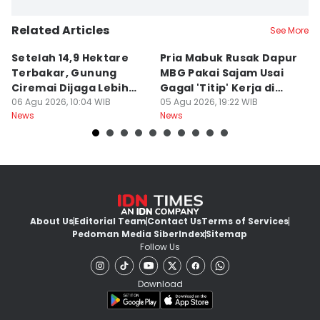
Related Articles
See More
Setelah 14,9 Hektare
Pria Mabuk Rusak Dapur
M
Terbakar, Gunung
MBG Pakai Sajam Usai
Di
Ciremai Dijaga Lebih
Gagal 'Titip' Kerja di
D
Ketat
06 Agu 2026, 10:04 WIB
Sukabumi
05 Agu 2026, 19:22 WIB
R
05
News
News
Ne
About Us
Editorial Team
Contact Us
Terms of Services
Pedoman Media Siber
Index
Sitemap
Follow Us
Download