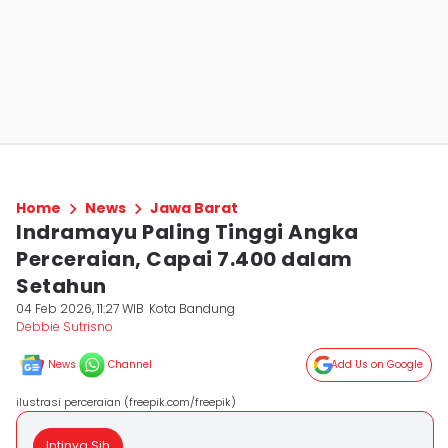
Home
News
Jawa Barat
Indramayu Paling Tinggi Angka
Perceraian, Capai 7.400 dalam
Setahun
04 Feb 2026, 11:27 WIB
Kota Bandung
Debbie Sutrisno
News
Channel
Add Us on Google
ilustrasi perceraian (freepik.com/freepik)
Intinya Sih