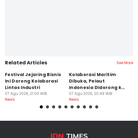
Related Articles
See More
Festival Jejaring Bisnis
Kolaborasi Maritim
M
Ini Dorong Kolaborasi
Dibuka, Pelaut
D
Lintas Industri
Indonesia Didorong ke
J
07 Agu 2026, 21:00 WIB
Pasar Global
07 Agu 2026, 20:49 WIB
07
News
News
Ne