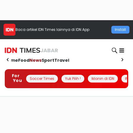
Baca artikel
IDN Times
lainnya di IDN App
Install
JABAR
Home
Food
News
Sport
Travel
For
Soccer Times
Yuk Pilih !
Iklanin di IDN
INSI
You