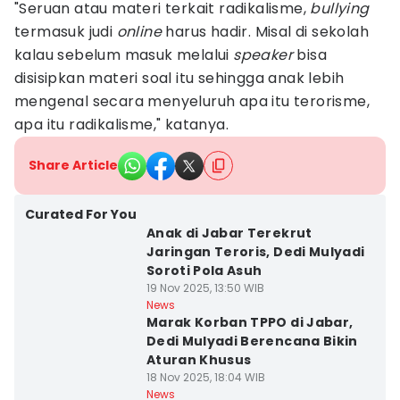
"Seruan atau materi terkait radikalisme,
bullying
termasuk judi
online
harus hadir. Misal di sekolah
kalau sebelum masuk melalui
speaker
bisa
disisipkan materi soal itu sehingga anak lebih
mengenal secara menyeluruh apa itu terorisme,
apa itu radikalisme," katanya.
Share Article
Curated For You
Anak di Jabar Terekrut
Jaringan Teroris, Dedi Mulyadi
Soroti Pola Asuh
19 Nov 2025, 13:50 WIB
News
Marak Korban TPPO di Jabar,
Dedi Mulyadi Berencana Bikin
Aturan Khusus
18 Nov 2025, 18:04 WIB
News