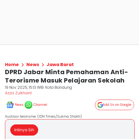
Home
News
Jawa Barat
DPRD Jabar Minta Pemahaman Anti-
Terorisme Masuk Pelajaran Sekolah
19 Nov 2025, 15:13 WIB
Kota Bandung
Azzis Zulkhairil
News
Channel
Add Us on Google
Ilustrasi terorisme. (IDN Times/Sukma Shakti)
Intinya Sih