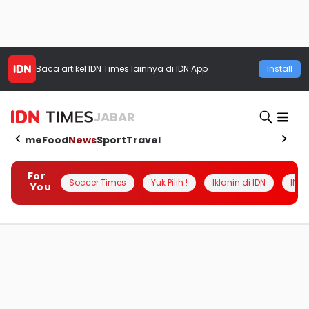
Baca artikel
IDN Times
lainnya di IDN App
Install
JABAR
Home
Food
News
Sport
Travel
For
Soccer Times
Yuk Pilih !
Iklanin di IDN
INSI
You