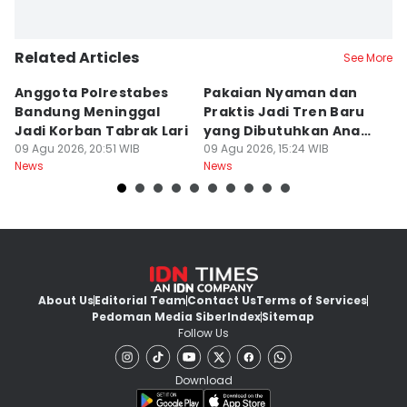
Related Articles
See More
Anggota Polrestabes
Pakaian Nyaman dan
S
Bandung Meninggal
Praktis Jadi Tren Baru
A
Jadi Korban Tabrak Lari
yang Dibutuhkan Anak
U
09 Agu 2026, 20:51 WIB
Muda
09 Agu 2026, 15:24 WIB
09
News
News
Ne
About Us
Editorial Team
Contact Us
Terms of Services
Pedoman Media Siber
Index
Sitemap
Follow Us
Download