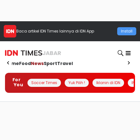
Baca artikel
IDN Times
lainnya di IDN App
Install
JABAR
Home
Food
News
Sport
Travel
For
Soccer Times
Yuk Pilih !
Iklanin di IDN
INSI
You