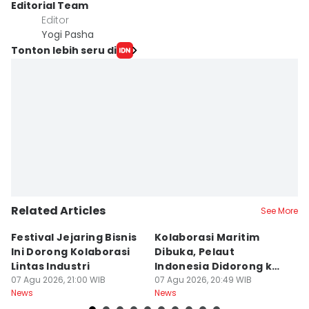
Editorial Team
Editor
Yogi Pasha
Tonton lebih seru di
Related Articles
See More
Festival Jejaring Bisnis
Kolaborasi Maritim
M
Ini Dorong Kolaborasi
Dibuka, Pelaut
D
Lintas Industri
Indonesia Didorong ke
J
07 Agu 2026, 21:00 WIB
Pasar Global
07 Agu 2026, 20:49 WIB
07
News
News
Ne