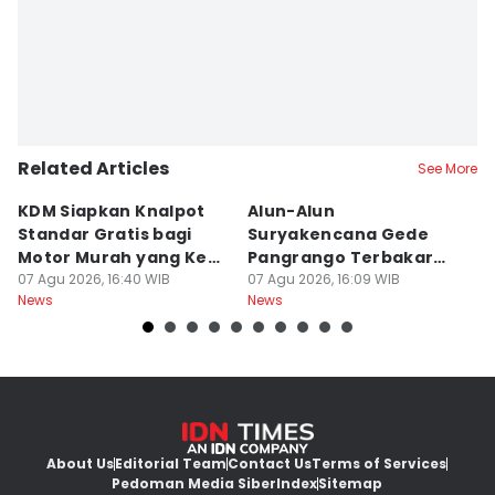
Related Articles
See More
KDM Siapkan Knalpot
Alun-Alun
M
Standar Gratis bagi
Suryakencana Gede
T
Motor Murah yang Kena
Pangrango Terbakar
S
Razia
07 Agu 2026, 16:40 WIB
Gegara Kompor
07 Agu 2026, 16:09 WIB
07
News
News
Ne
Pendaki
About Us
Editorial Team
Contact Us
Terms of Services
Pedoman Media Siber
Index
Sitemap