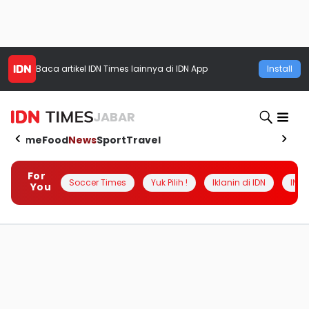
Baca artikel
IDN Times
lainnya di IDN App
Install
JABAR
Home
Food
News
Sport
Travel
For
Soccer Times
Yuk Pilih !
Iklanin di IDN
INSI
You