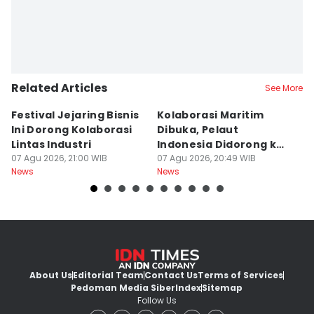
Related Articles
See More
Festival Jejaring Bisnis
Kolaborasi Maritim
M
Ini Dorong Kolaborasi
Dibuka, Pelaut
D
Lintas Industri
Indonesia Didorong ke
J
07 Agu 2026, 21:00 WIB
Pasar Global
07 Agu 2026, 20:49 WIB
07
News
News
Ne
About Us
Editorial Team
Contact Us
Terms of Services
Pedoman Media Siber
Index
Sitemap
Follow Us