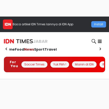
Baca artikel
IDN Times
lainnya di IDN App
Install
JABAR
Home
Food
News
Sport
Travel
For
Soccer Times
Yuk Pilih !
Iklanin di IDN
INSI
You