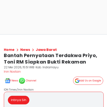
Home
News
Jawa Barat
Bantah Pernyataan Terdakwa Priyo,
Toni RM Siapkan Bukti Rekaman
22 Mei 2026, 15:51 WIB
Kab. Indramayu
Inin Nastain
News
Channel
Add Us on Google
IDN Times/Inin Nastain
Intinya Sih