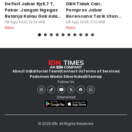
Defisit Jabar Rp5,7 T,
DBH Tidak Cair,
L
Pakar: Jangan Ngegas
Pemprov Jabar
A
Belanja Kalau Gak Ada
Berencana Tarik Utang
S
Duit
08 Agu 2026, 13:34 WIB
Rp3,4 Triliun
08 Agu 2026, 11:32 WIB
P
08
News
News
Ne
H
About Us
Editorial Team
Contact Us
Terms of Services
Pedoman Media Siber
Index
Sitemap
Follow Us
Download
© 2026 IDN. All Rights Reserved.