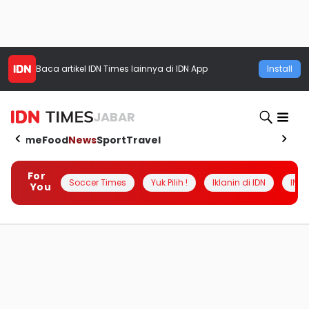
Baca artikel
IDN Times
lainnya di IDN App
Install
JABAR
Home
Food
News
Sport
Travel
For
Soccer Times
Yuk Pilih !
Iklanin di IDN
INSI
You