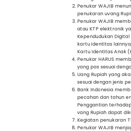
Penukar WAJIB menun
penukaran uvang Rupia
Penukar WAJIB membaw
atau KTP elektronik ya
Kependudukan Digital 
kartu identitas lainn
Kartu Identitas Anak (
Penukar HARUS memba
yang pas sesuai deng
Uang Rupiah yang akan
sesuai dengan jenis p
Bank Indonesia membe
pecahan dan tahun em
Penggantian terhadap 
vang Rupiah dapat dik
Kegiatan penukaran TI
Penukar WAJIB menja