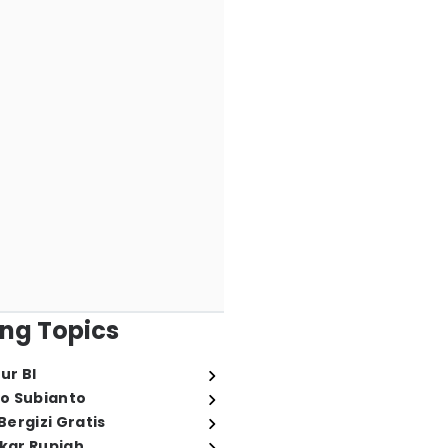
ng Topics
ur BI
o Subianto
ergizi Gratis
ukar Rupiah