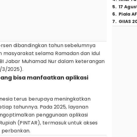
5
.
17 Agus
6
.
Piala A
7
.
GIIAS 2
persen dibandingkan tahun sebelumnya
n masyarakat selama Ramadan dan Idul
ala BI Jabar Muhamad Nur dalam keterangan
6/3/2025).
rang bisa manfaatkan aplikasi
onesia terus berupaya meningkatkan
etiap tahunnya. Pada 2025, layanan
ngoptimalkan penggunaan aplikasi
Rupiah (PINTAR), termasuk untuk akses
t perbankan.