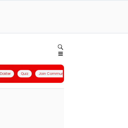
l Dokter
Quiz
Join Community