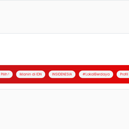
Pilih !
Iklanin di IDN
INSIDENESIA
#LokalBerdaya
Profi