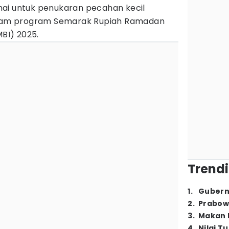
ai untuk penukaran pecahan kecil
dalam program Semarak Rupiah Ramadan
MBI) 2025.
Trendi
1
.
Gubern
2
.
Prabow
3
.
Makan B
4
.
Nilai T