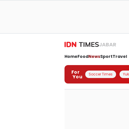
JABAR
Home
Food
News
Sport
Travel
For
Soccer Times
Yuk 
You