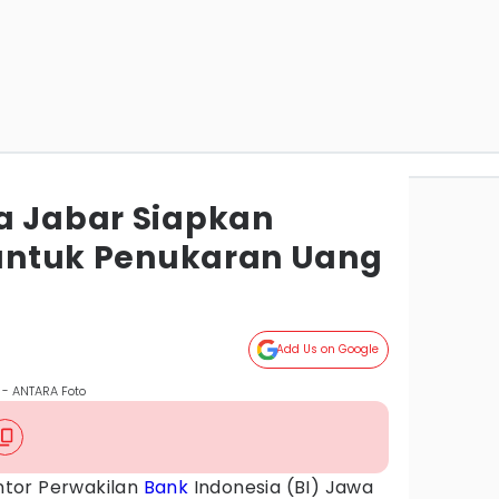
a Jabar Siapkan
n untuk Penukaran Uang
Add Us on Google
 - ANTARA Foto
ntor Perwakilan
Bank
Indonesia (BI) Jawa