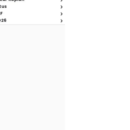
tus
FF
026