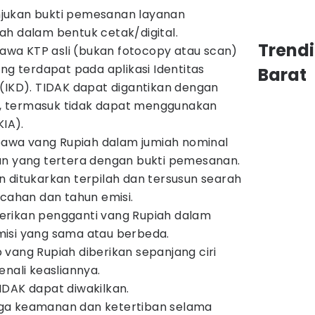
jukan bukti pemesanan layanan
h dalam bentuk cetak/digital.
Trend
a KTP asli (bukan fotocopy atau scan)
ng terdapat pada aplikasi Identitas
Barat
(IKD). TIDAK dapat digantikan dengan
ya, termasuk tidak dapat menggunakan
KIA).
wa vang Rupiah dalam jumiah nominal
an yang tertera dengan bukti pemesanan.
 ditukarkan terpilah dan tersusun searah
ecahan dan tahun emisi.
rikan pengganti vang Rupiah dalam
isi yang sama atau berbeda.
vang Rupiah diberikan sepanjang ciri
enali keasliannya.
DAK dapat diwakilkan.
ga keamanan dan ketertiban selama