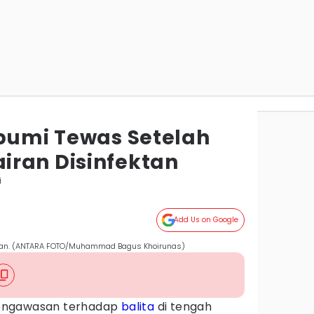
abumi Tewas Setelah
ran Disinfektan
i
Add Us on Google
ektan. (ANTARA FOTO/Muhammad Bagus Khoirunas)
engawasan terhadap
balita
di tengah