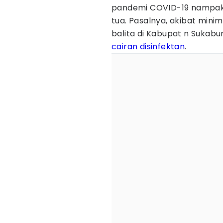
pandemi COVID-19 nampakn
tua. Pasalnya, akibat min
balita di Kabupat n Sukab
cairan
disinfektan
.