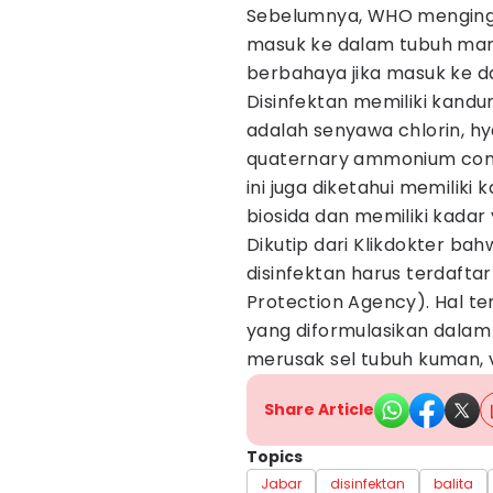
Sebelumnya, WHO mengingat
masuk ke dalam tubuh manu
berbahaya jika masuk ke d
Disinfektan memiliki kan
adalah senyawa chlorin, hy
quaternary ammonium compu
ini juga diketahui memilik
biosida dan memiliki kadar 
Dikutip dari Klikdokter b
disinfektan harus terdaft
Protection Agency). Hal t
yang diformulasikan dalam 
merusak sel tubuh kuman, vi
Share Article
Topics
Jabar
disinfektan
balita