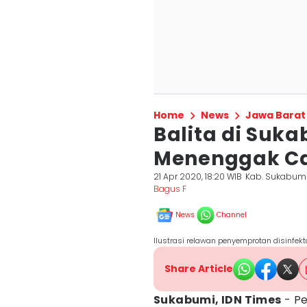
Home
News
Jawa Barat
Balita di Suk
Menenggak Cai
21 Apr 2020, 18:20 WIB
Kab. Sukabum
Bagus F
News
Channel
Ilustrasi relawan penyemprotan disinf
Share Article
Sukabumi, IDN Times
- P