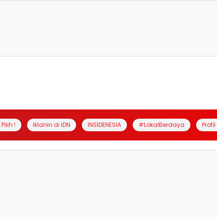
Pilih !
Iklanin di IDN
INSIDENESIA
#LokalBerdaya
Profi