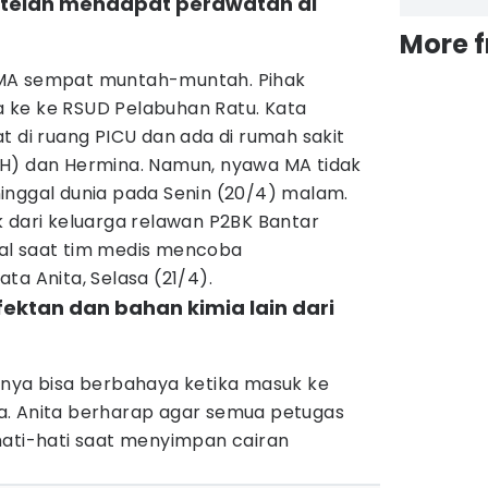
etelah mendapat perawatan di
More 
 MA sempat muntah-muntah. Pihak
 ke ke RSUD Pelabuhan Ratu. Kata
t di ruang PICU dan ada di rumah sakit
SH) dan Hermina. Namun, nyawa MA tidak
inggal dunia pada Senin (20/4) malam.
 dari keluarga relawan P2BK Bantar
l saat tim medis mencoba
ta Anita, Selasa (21/4).
fektan dan bahan kimia lain dari
tnya bisa berbahaya ketika masuk ke
a. Anita berharap agar semua petugas
hati-hati saat menyimpan cairan