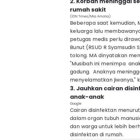
2. Korban meninggal s
rumah sakit
(IDN Times/Mia Amalia)
Beberapa saat kemudian,
keluarga lalu membawanya
petugas medis perlu dirawa
Bunut (RSUD R Syamsudin 
tolong. MA dinyatakan men
"Musibah ini menimpa anak
gadung. Anaknya meningga
menyelamatkan jiwanya," ka
3. Jauhkan cairan disin
anak-anak
Google
Cairan disinfektan menuru
dalam organ tubuh manusi
dan warga untuk lebih ber
disinfektan di rumah.