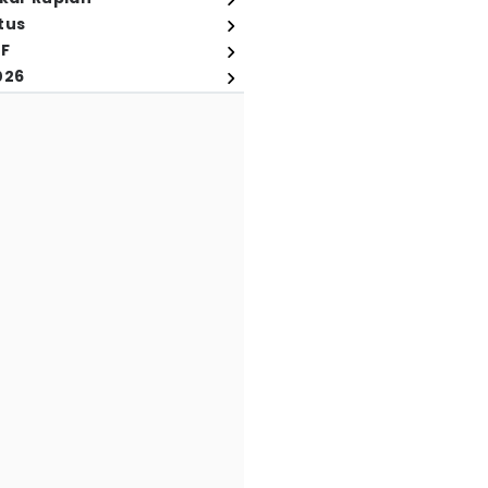
tus
FF
026