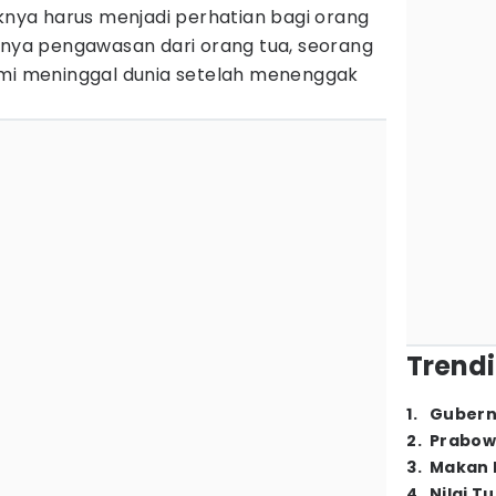
ya harus menjadi perhatian bagi orang
imnya pengawasan dari orang tua, seorang
umi meninggal dunia setelah menenggak
Trendi
1
.
Gubern
2
.
Prabow
3
.
Makan B
4
.
Nilai T