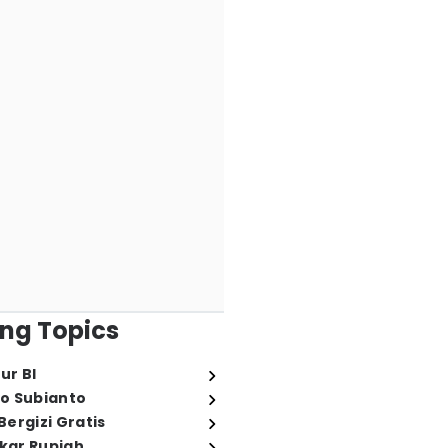
ng Topics
ur BI
o Subianto
ergizi Gratis
ukar Rupiah