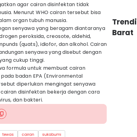
kan agar cairan disinfektan tidak
sia. Menurut WHO cairan tersebut bisa
alam organ tubuh manusia.
Trend
dungan senyawa yang beragam diantaranya
Barat
drogen peroksida, creosote, aldehid,
nds (quats), idiofor, dan alkohol. Cairan
i kandungan senyawa yang disebut dengan
yang cukup tinggi.
ahwa formula untuk membuat cairan
ar pada badan EPA (Environmental
ersebut diperlukan mengingat senyawa
cairan disinfektan bekerja dengan cara
rus, dan bakteri.
tewas
cairan
sukabumi