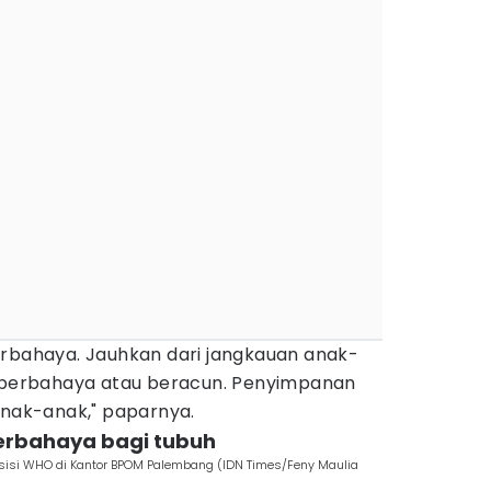
erbahaya. Jauhkan dari jangkauan anak-
n berbahaya atau beracun. Penyimpanan
anak-anak," paparnya.
berbahaya bagi tubuh
sisi WHO di Kantor BPOM Palembang (IDN Times/Feny Maulia