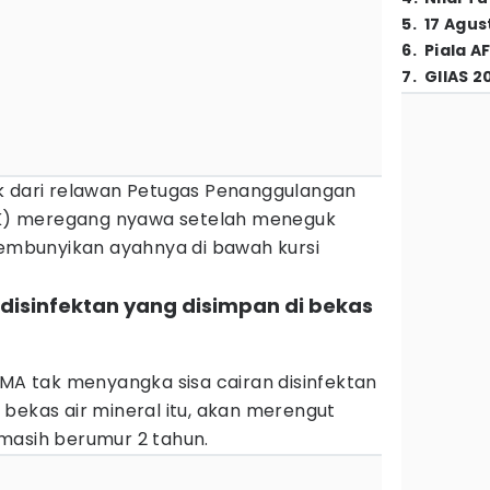
5
.
17 Agus
6
.
Piala A
7
.
GIIAS 2
k dari relawan Petugas Penanggulangan
) meregang nyawa setelah meneguk
sembunyikan ayahnya di bawah kursi
disinfektan yang disimpan di bekas
 MA tak menyangka sisa cairan disinfektan
bekas air mineral itu, akan merengut
masih berumur 2 tahun.