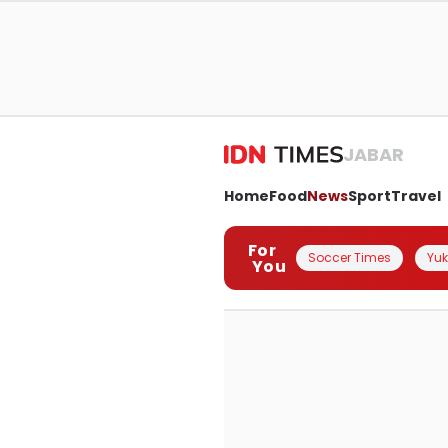
JABAR
Home
Food
News
Sport
Travel
For
Soccer Times
Yuk 
You