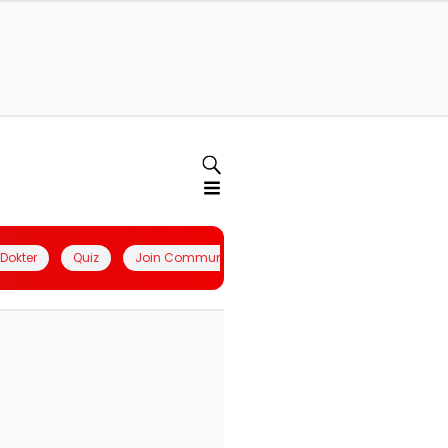
l Dokter
Quiz
Join Community