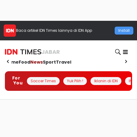
Baca artikel
IDN Times
lainnya di IDN App
Install
JABAR
Home
Food
News
Sport
Travel
For
Soccer Times
Yuk Pilih !
Iklanin di IDN
INSI
You