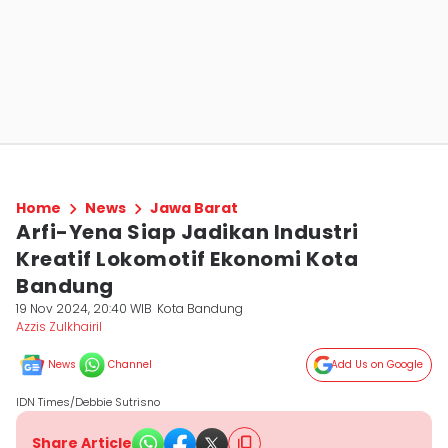
Home
News
Jawa Barat
Arfi-Yena Siap Jadikan Industri
Kreatif Lokomotif Ekonomi Kota
Bandung
19 Nov 2024, 20:40 WIB
Kota Bandung
Azzis Zulkhairil
News
Channel
Add Us on Google
IDN Times/Debbie Sutrisno
Share Article