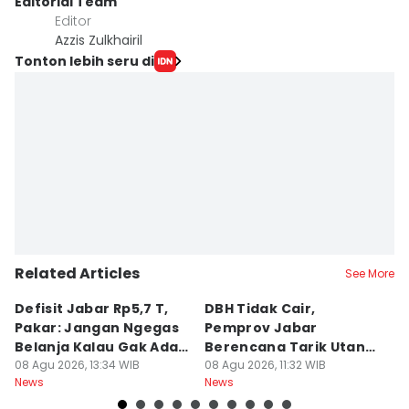
Editorial Team
Editor
Azzis Zulkhairil
Tonton lebih seru di
Related Articles
See More
Defisit Jabar Rp5,7 T,
DBH Tidak Cair,
L
Pakar: Jangan Ngegas
Pemprov Jabar
A
Belanja Kalau Gak Ada
Berencana Tarik Utang
S
Duit
08 Agu 2026, 13:34 WIB
Rp3,4 Triliun
08 Agu 2026, 11:32 WIB
P
08
News
News
Ne
H