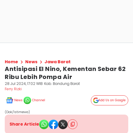
Home
News
Jawa Barat
Antisipasi El Nino, Kementan Sebar 62
Ribu Lebih Pompa Air
28 Jul 2024, 17:02 WIB
Kab. Bandung Barat
Ferry Rizki
News
Channel
Add Us on Google
(Dok/Istimewa)
Share Article