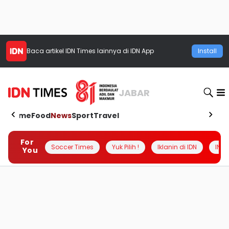
Baca artikel
IDN Times
lainnya di IDN App
Install
JABAR
Home
Food
News
Sport
Travel
For
Soccer Times
Yuk Pilih !
Iklanin di IDN
INSI
You