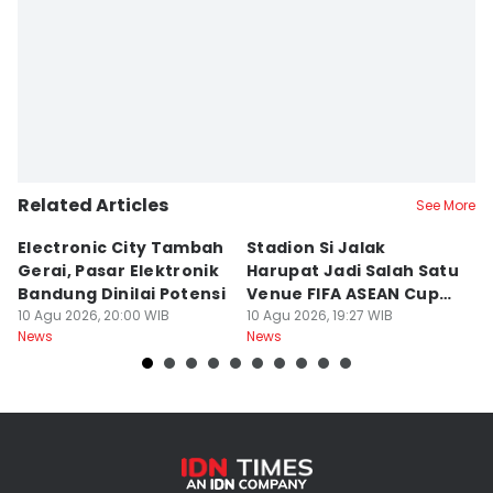
Related Articles
See More
Electronic City Tambah
Stadion Si Jalak
S
Gerai, Pasar Elektronik
Harupat Jadi Salah Satu
W
Bandung Dinilai Potensi
Venue FIFA ASEAN Cup
T
10 Agu 2026, 20:00 WIB
2026
10 Agu 2026, 19:27 WIB
10
News
News
Ne