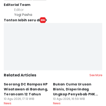
Editorial Team
Editor
Yogi Pasha
Tonton lebih seru di
Related Articles
See More
Seorang DC Rampas HP
Bukan Cuma Urusan
J
Wisatawan di Bandung,
Bisnis, Disperindag
K
Terancam 12 Tahun
Ungkap Penyebab PHK
L
10 Agu 2026, 17:13 WIB
Industri di Jabar
10 Agu 2026, 16:59 WIB
M
10
News
News
Ne