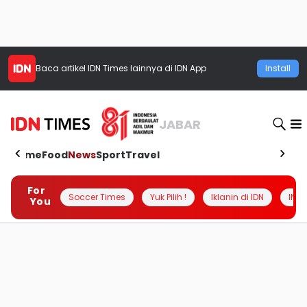
Baca artikel
IDN Times
lainnya di IDN App
Install
JABAR
Home
Food
News
Sport
Travel
For
Soccer Times
Yuk Pilih !
Iklanin di IDN
INSI
You