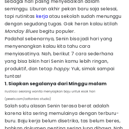
sebagai hari paling menyebalkan dalam
seminggu. Liburan akhir pekan baru saja selesai,
tapi rutinitas
kerja
atau sekolah sudah menunggu
dengan segudang tugas. Gak heran kalau istilah
Monday Blues
begitu populer.
Padahal sebenarnya, Senin bisa jadi hari yang
menyenangkan kalau kita tahu cara
menyiasatinya. Nah, berikut 7 cara sederhana
yang bisa bikin hari Senin kamu lebih ringan,
produktif, dan tetap
happy
. Yuk, simak sampai
tuntas!
1. Siapkan segalanya dari Minggu malam
ilustrasi seorang wanita menyiapkan baju untuk esok hari
(pexels.com/cottonbro studio)
Salah satu alasan Senin terasa berat adalah
karena kita sering memulainya dengan terburu-
buru. Baju kerja belum disetrika, tas belum beres,
bahkan dokumen penting sering lupa dibawa. Nah,