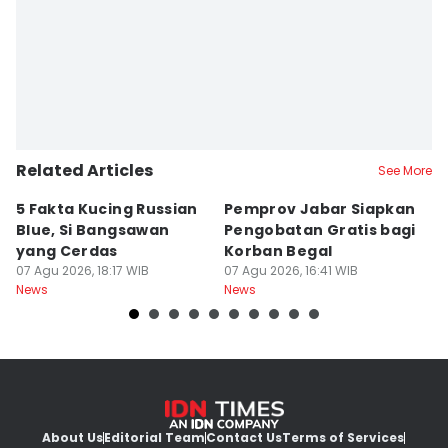
Siti Fatimah
Related Articles
See More
5 Fakta Kucing Russian
Pemprov Jabar Siapkan
K
Blue, Si Bangsawan
Pengobatan Gratis bagi
S
yang Cerdas
Korban Begal
M
07 Agu 2026, 18:17 WIB
07 Agu 2026, 16:41 WIB
R
07
News
News
Ne
About Us
Editorial Team
Contact Us
Terms of Services