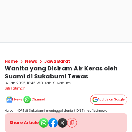
Home
News
Jawa Barat
Wanita yang Disiram Air Keras oleh
Suami di Sukabumi Tewas
14 Jan 2025, 18:46 WIB
Kab. Sukabumi
Siti Fatimah
News
Channel
Add Us on Google
Korban KDRT di Sukabumi meninggal dunia (IDN Times/Istimewa
Share Article