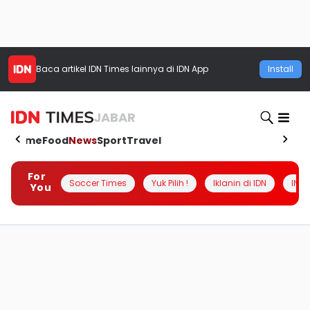
Baca artikel
IDN Times
lainnya di IDN App
Install
JABAR
Home
Food
News
Sport
Travel
For
Soccer Times
Yuk Pilih !
Iklanin di IDN
INSI
You