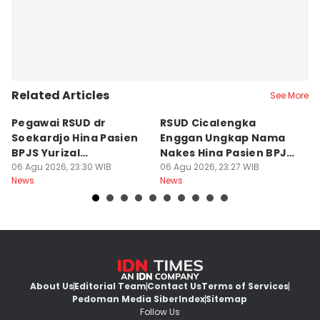
Related Articles
See More
Pegawai RSUD dr
RSUD Cicalengka
P
Soekardjo Hina Pasien
Enggan Ungkap Nama
M
BPJS Yurizal
Nakes Hina Pasien BPJS
D
Mengundurkan Diri
06 Agu 2026, 23:30 WIB
Yurizal
06 Agu 2026, 23:27 WIB
T
06
News
News
Ne
About Us
Editorial Team
Contact Us
Terms of Services
Pedoman Media Siber
Index
Sitemap
Follow Us