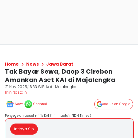
Home
News
Jawa Barat
Tak Bayar Sewa, Daop 3 Cirebon
Amankan Aset KAI di Majalengka
21 Nov 2025, 16:33 WIB
Kab. Majalengka
Inin Nastain
News
Channel
Add Us on Google
Penyegelan asset milik KAI (inin nastain/IDN Times)
Intinya Sih