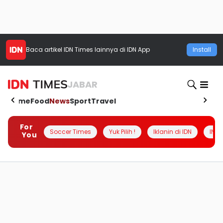
Baca artikel
IDN Times
lainnya di IDN App
Install
JABAR
Home
Food
News
Sport
Travel
For
Soccer Times
Yuk Pilih !
Iklanin di IDN
INSI
You