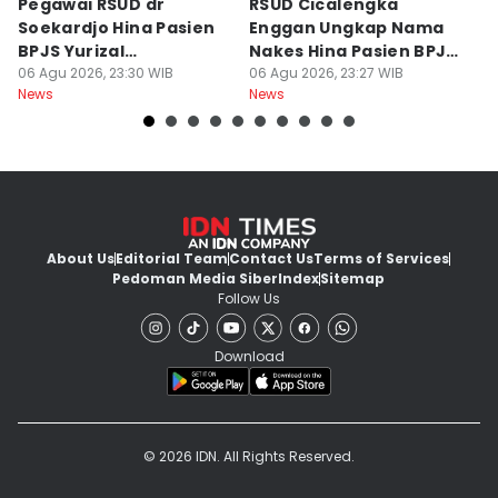
Pegawai RSUD dr
RSUD Cicalengka
P
Soekardjo Hina Pasien
Enggan Ungkap Nama
M
BPJS Yurizal
Nakes Hina Pasien BPJS
D
Mengundurkan Diri
06 Agu 2026, 23:30 WIB
Yurizal
06 Agu 2026, 23:27 WIB
T
06
News
News
Ne
About Us
Editorial Team
Contact Us
Terms of Services
Pedoman Media Siber
Index
Sitemap
Follow Us
Download
© 2026 IDN. All Rights Reserved.