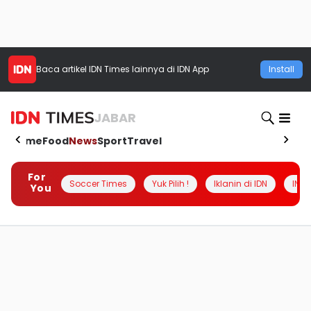
Baca artikel
IDN Times
lainnya di IDN App
Install
JABAR
Home
Food
News
Sport
Travel
For
Soccer Times
Yuk Pilih !
Iklanin di IDN
INSI
You