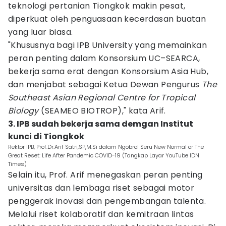
teknologi pertanian Tiongkok makin pesat,
diperkuat oleh penguasaan kecerdasan buatan
yang luar biasa.
"Khususnya bagi IPB University yang memainkan
peran penting dalam Konsorsium UC–SEARCA,
bekerja sama erat dengan Konsorsium Asia Hub,
dan menjabat sebagai Ketua Dewan Pengurus
The
Southeast Asian Regional Centre for Tropical
Biology
(SEAMEO BIOTROP)," kata Arif.
3. IPB sudah bekerja sama demgan Institut
kunci di Tiongkok
Rektor IPB, Prof.Dr.Arif Satri,SP,M.Si dalam Ngobrol Seru New Normal or The
Great Reset: Life After Pandemic COVID-19⁣⁣⁣⁣⁣⁣⁣⁣⁣⁣ (Tangkap Layar YouTube IDN
Times)
Selain itu, Prof. Arif menegaskan peran penting
universitas dan lembaga riset sebagai motor
penggerak inovasi dan pengembangan talenta.
Melalui riset kolaboratif dan kemitraan lintas