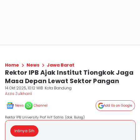
Home
News
Jawa Barat
Rektor IPB Ajak Institut Tiongkok Jaga
Masa Depan Lewat Sektor Pangan
14 Okt 2025, 10:12 WIB
Kota Bandung
Azzis Zulkhairil
News
Channel
Add Us on Google
Rektor IPB University Prof Arif Satria. (dok. Bulog)
Intinya Sih