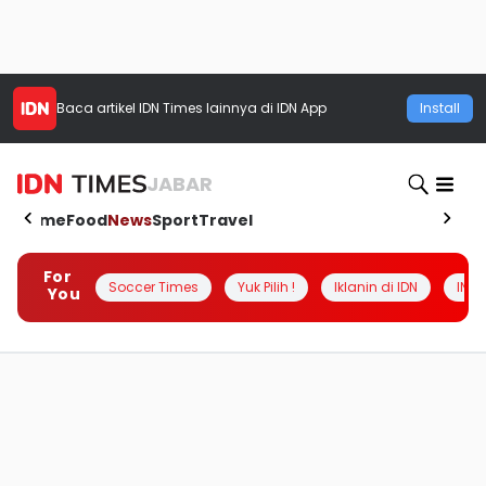
Baca artikel
IDN Times
lainnya di IDN App
Install
JABAR
Home
Food
News
Sport
Travel
For
Soccer Times
Yuk Pilih !
Iklanin di IDN
INSI
You