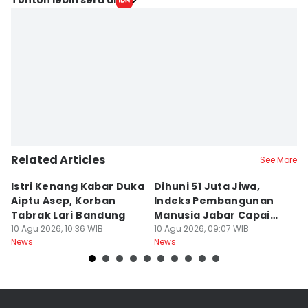
Related Articles
See More
Istri Kenang Kabar Duka
Dihuni 51 Juta Jiwa,
D
Aiptu Asep, Korban
Indeks Pembangunan
Sa
Tabrak Lari Bandung
Manusia Jabar Capai
B
10 Agu 2026, 10:36 WIB
75,90 Poin
10 Agu 2026, 09:07 WIB
P
10
News
News
Ne