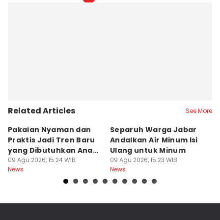
Related Articles
See More
Pakaian Nyaman dan
Separuh Warga Jabar
L
Praktis Jadi Tren Baru
Andalkan Air Minum Isi
C
yang Dibutuhkan Anak
Ulang untuk Minum
J
Muda
09 Agu 2026, 15:24 WIB
09 Agu 2026, 15:23 WIB
L
09
News
News
Ne