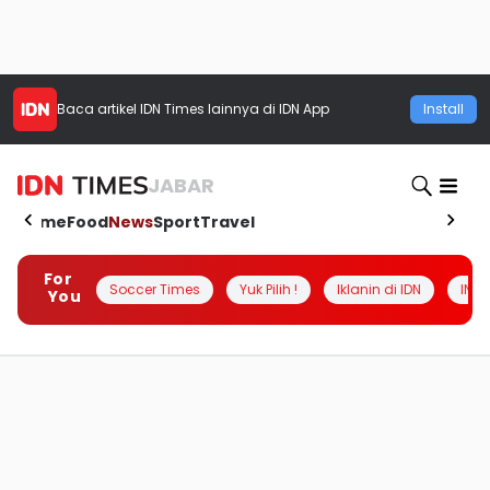
Baca artikel
IDN Times
lainnya di IDN App
Install
JABAR
Home
Food
News
Sport
Travel
For
Soccer Times
Yuk Pilih !
Iklanin di IDN
INSI
You